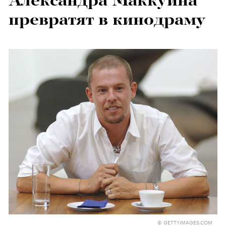
Александра Маккуина
превратят в кинодраму
© GETTYIMAGES.COM