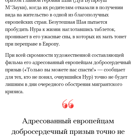
братом главной героини Шаи (Дуа Бутарбуш
М’Зауки), когда их родителям отказали в получении
вида на жительство в одной из благополучных
европейских стран. Безутешная Шая пытается
пробудить Нура к жизни: наглотавшись таблеток,
проникает в его ужасные сны, в которых их мать тонет
при переправе в Европу.
При всей скромности художественной составляющей
фильма его адресованный европейцам добросердечный
призыв («Только вы можете нас спасти!» — сообщает
для тех, кто не понял, очнувшийся Нур) точно не будет
лишним в дни очередного обострения мигрантского
кризиса.
Адресованный европейцам
добросердечный призыв точно не