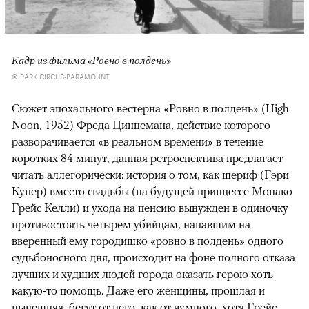
Кадр из фильма «Ровно в полдень»
© PARK CIRCUS-PARAMOUNT
Сюжет эпохального вестерна «Ровно в полдень» (High
Noon, 1952) Фреда Циннемана, действие которого
разворачивается «в реальном времени» в течение
коротких 84 минут, данная ретроспектива предлагает
читать аллегорически: история о том, как шериф (Гэри
Купер) вместо свадьбы (на будущей принцессе Монако
Грейс Келли) и ухода на пенсию вынужден в одиночку
противостоять четырем убийцам, напавшим на
вверенный ему городишко «ровно в полдень» одного
судьбоносного дня, происходит на фоне полного отказа
лучших и худших людей города оказать герою хоть
какую-то помощь. Даже его женщины, прошлая и
нынешняя, бегут от него, как от чумного, хотя Грейс