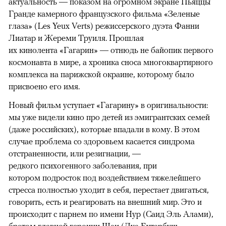
актуальность — показом на огромном экране Пьяццы
Гранде камерного французского фильма «Зеленые
глаза» (Les Yeux Verts) режиссерского дуэта Фанни
Лиатар и Жереми Труиля. Прошлая
их кинолента «Гагарин» — отнюдь не байопик первого
космонавта в мире, а хроника сноса многоквартирного
комплекса на парижской окраине, которому было
присвоено его имя.
Новый фильм уступает «Гагарину» в оригинальности:
мы уже видели кино про детей из эмигрантских семей
(даже российских), которые впадали в кому. В этом
случае проблема со здоровьем касается синдрома
отстраненности, или резигнации, —
редкого психогенного заболевания, при
котором подросток под воздействием тяжелейшего
стресса полностью уходит в себя, перестает двигаться,
говорить, есть и реагировать на внешний мир. Это и
происходит с парнем по имени Нур (Саид Эль Алами),