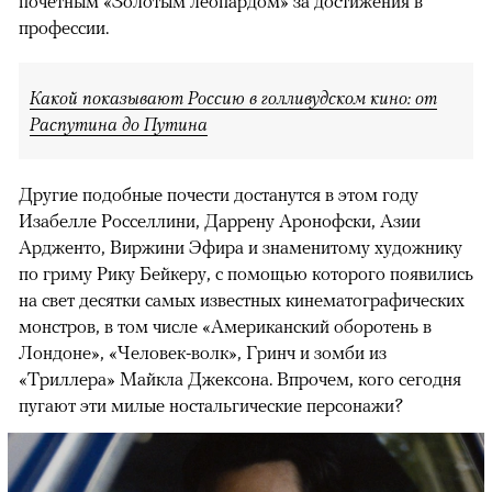
почетным «Золотым леопардом» за достижения в
профессии.
Какой показывают Россию в голливудском кино: от
Распутина до Путина
Другие подобные почести достанутся в этом году
Изабелле Росселлини, Даррену Аронофски, Азии
Ардженто, Виржини Эфира и знаменитому художнику
по гриму Рику Бейкеру, с помощью которого появились
на свет десятки самых известных кинематографических
монстров, в том числе «Американский оборотень в
Лондоне», «Человек-волк», Гринч и зомби из
«Триллера» Майкла Джексона. Впрочем, кого сегодня
пугают эти милые ностальгические персонажи?