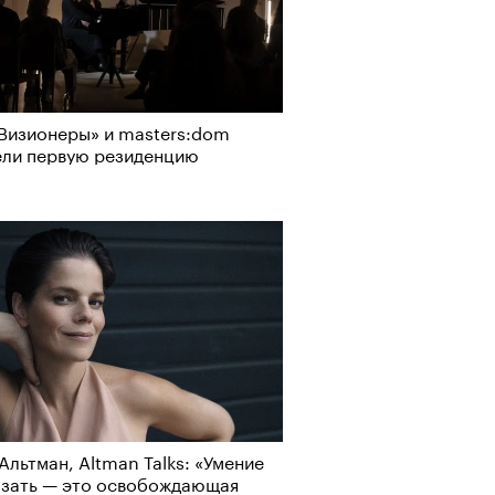
о ли прийти
рно-2025: перестрелки в
офессиональный спорт без
Визионеры» и masters:dom
йне и горизонтальные танцы в
, если вам 30
ели первую резиденцию
ыне
Альтман, Altman Talks: «Умение
азать — это освобождающая