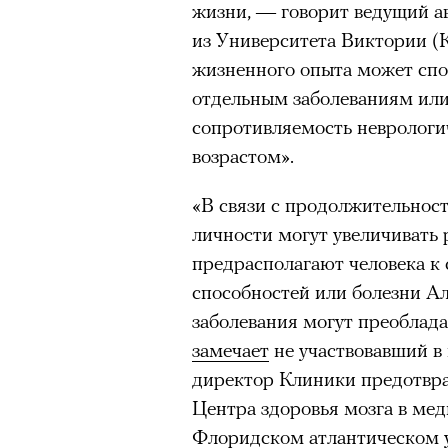
жизни, — говорит ведущий а
Главное
«Зеленые глаза» Фа
из Университета Виктории (
жизненного опыта может спо
Труиля
Горы привлекают людей 
отдельным заболеваниям или
концентрации, в которо
сопротивляемость неврологи
остается только настоящ
Фестиваль открылся с намек
возрастом».
показом на огромном экран
Экстремальные нагрузк
камерного французского филь
гормонов
, из-за чего мо
«В связи с продолжительнос
из самых ярких опытов в
Verts) режиссерского дуэта
личности могут увеличивать 
Прошлая их кинолента «Гага
Для многих альпинизм ст
предрасполагают человека к
космонавта в мире, а хроник
рутины, перезагрузиться
способностей или болезни Ал
комплекса на парижской окр
Совместное преодоление 
заболевания могут преоблад
имя.
людьми особенно
прочны
замечает
не участвовавший в
Наука не подтверждает с
директор Клиники предотвр
Новый фильм уступает «Гага
признает, что
к альпиниз
Центра здоровья мозга в м
видели кино про детей из эм
устойчивостью к стрессу
Флоридском атлантическом у
российских), которые впадал