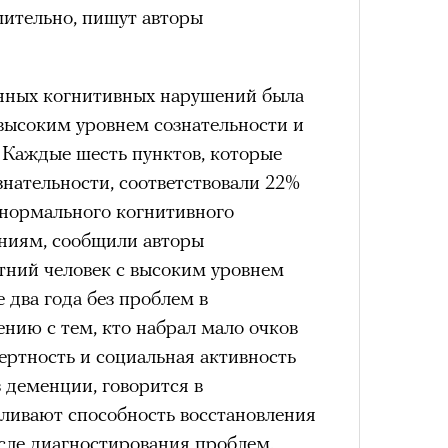
им все 14 восьмитысячников
ительно, пишут авторы
удет лишним в дни очередного
ислорода.
зиса.
нных когнитивных нарушений была
4 кол
 высоким уровнем сознательности и
пропу
 Каждые шесть пунктов, которые
ый европейцам
«РБК 
Сможе
пров
знательности, соответствовали 22%
отвеч
ечный призыв
 нормального когнитивного
ниям, сообщили авторы
удет лишним в
тний человек с высоким уровнем
 два года без проблем в
ого обострения
ению с тем, кто набрал мало очков
ертность и социальная активность
ого кризиса.
 деменции, говорится в
иливают способность восстановления
Карго
ткани
сле диагностирования проблем.