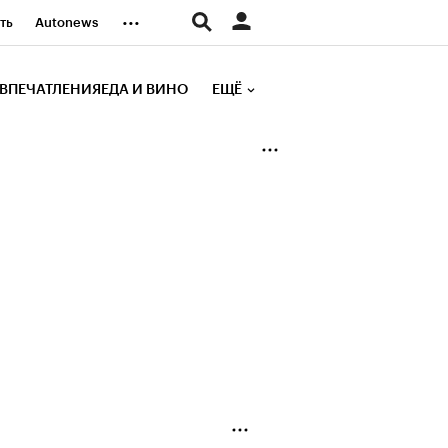
...
ть
Autonews
К Образование
ВПЕЧАТЛЕНИЯ
ЕДА И ВИНО
ЕЩЁ
д
Стиль
е рейтинги
иа
Финансы