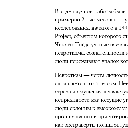
Большинство альпинисто
здоровьем касается синдром
В ходе научной работы были
ради ощущения ясности
,
отстраненности, или резигн
примерно 2 тыс. человек — 
Успешных альпинистов о
редкого психогенного заболе
исследования, начатого в 199
устойчивость, дисциплин
воздействием тяжелейшего ст
Project, объектом которого 
готовность переносить л
перестает двигаться, говорит
Чикаго. Тогда ученые изучал
Опыт восхождений помо
мир. Это и происходит с па
невротизма, сознательности 
делая человека более со
Алами), братом главной гер
люди переживают упадок ког
М’Зауки), когда их родителя
жительство в одной из благо
Невротизм — черта личности,
Безутешная Шая пытается пр
30 июля 2026 года в пакист
справляется со стрессом. Не
наглотавшись таблеток, прон
известный непальский альп
страха и смущения и зачаст
их мать тонет при переправе 
из десяти человек, которую о
неприятности как несущие у
склоне Броуд-Пик. 2 августа
люди склонны к высокому у
При всей скромности художе
погибших. Бывший британски
организованны и ориентирова
адресованный европейцам до
историческому рекорду — он
как экстраверты полны энту
можете нас спасти!» — сообща