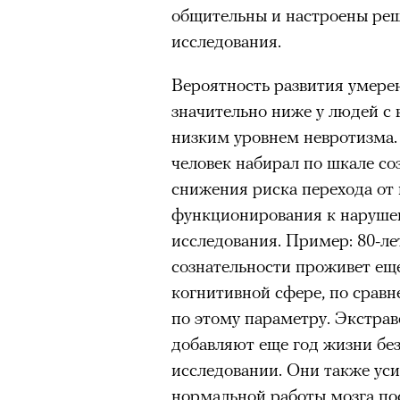
человеком, дважды покоривш
общительны и настроены реш
очнувшийся Нур) точно не б
планеты без использования к
исследования.
обострения мигрантского кри
Вероятность развития умере
00:00
/
00:00
значительно ниже у людей с
низким уровнем невротизма.
Адресованн
человек набирал по шкале со
добросерд
снижения риска перехода от
функционирования к наруше
точно не б
исследования. Пример: 80-ле
сознательности проживет еще
дни очередн
когнитивной сфере, по сравн
по этому параметру. Экстрав
мигрантск
добавляют еще год жизни без
исследовании. Они также ус
нормальной работы мозга по