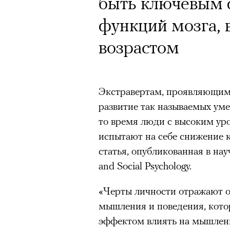
Кинокритик Стас
Почему для одни
быть ключевым 
первых показах 
горы становится
функций мозга, 
темы
готовы снова ри
возрастом
Психологи и аль
высота меняет ч
Экстравертам, проявляющим 
развитие так называемых ум
тянет с новой си
Подписывайтесь на телег
то время люди с высоким ур
испытают на себе снижение к
статья, опубликованная в науч
Зеленые глаза» Фанни Лиат
and Social Psychology.
«Бумажный тигр» Джеймса 
Подписывайтесь на телег
«Черты личности отражают 
«Охота» Уэйна Вапимуквы
мышления и поведения, кото
Ретроспектива «Красное и че
эффектом влиять на мышлени
список»