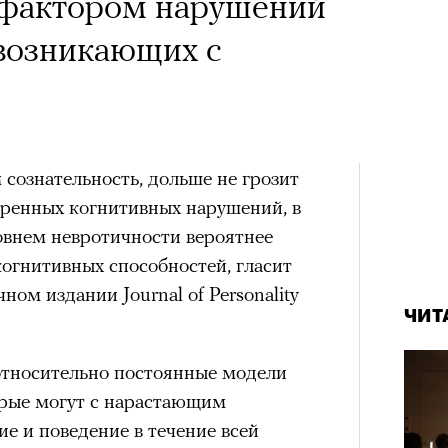
 Тыркин рассказывает о
х первое восхождение в
фактором нарушений
тера
на остросоциальные
 последним, а другие
возникающих с
сковать жизнью?
пинисты объясняют, как
еловека и почему к ней
сознательность, дольше не грозит
еренных когнитивных нарушений, в
лой
рам-канал «РБК Стиль»
овнем невротичности вероятнее
Лока
огнитивных способностей, гласит
Корей
Поче
ном издании Journal of Personality
взро
ар и Жереми Труиля
ЧИТ
Грэя
рам-канал «РБК Стиль»
относительно постоянные модели
рые могут с нарастающим
рное: голливудские левые и черный
е и поведение в течение всей