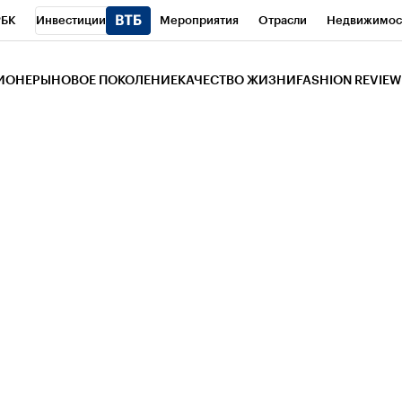
РБК
Инвестиции
Мероприятия
Отрасли
Недвижимос
и
Телеканал
РБК Вино
Спорт
Школа управления РБК
РБ
ЗИОНЕРЫ
НОВОЕ ПОКОЛЕНИЕ
КАЧЕСТВО ЖИЗНИ
FASHION REVIEW
РБК Life
Тренды
Визионеры
Национальные проекты
Горо
 Бизнес-среда
Дискуссионный клуб
Исследования
Кредитны
Газета
Спецпроекты СПб
Конференции СПб
Спецпроекты
трагентов
Политика
Экономика
Бизнес
Технологии и мед
ой валюты