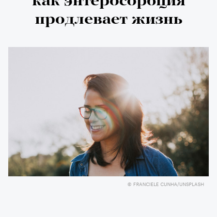
как энтеросорбция
продлевает жизнь
© FRANCIELE CUNHA/UNSPLASH