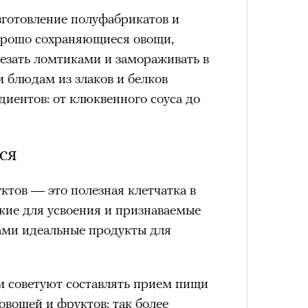
лета
готовление полуфабрикатов и
хорошо сохраняющиеся овощи,
езать ломтиками и замораживать в
 блюдам из злаков и белков
диентов: от клюквенного соуса до
ся
100 л
ктов — это полезная клетчатка в
косме
гкие для усвоения и признаваемые
ами идеальные продукты для
 советуют составлять прием пищи
овощей и фруктов: так более