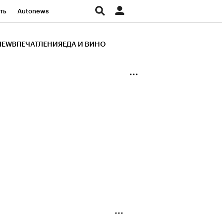
ть
Autonews
К Образование
IEW
ВПЕЧАТЛЕНИЯ
ЕДА И ВИНО
д
Стиль
Крипто
и
Франшизы
Газета
ов
Политика
ты