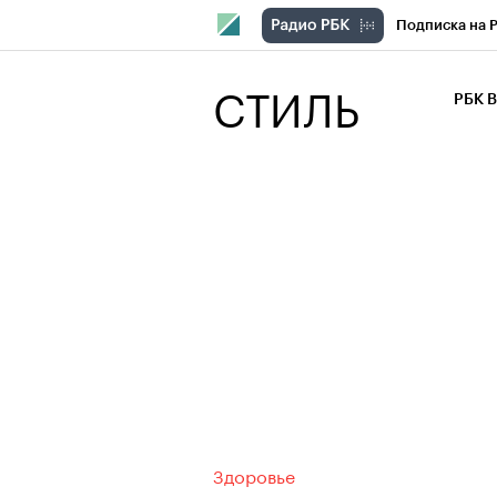
Подписка на 
РБК Компани
СТИЛЬ
РБК 
РБК Курсы
РБК Бизнес-с
Спецпроекты
Экономика
Здоровье