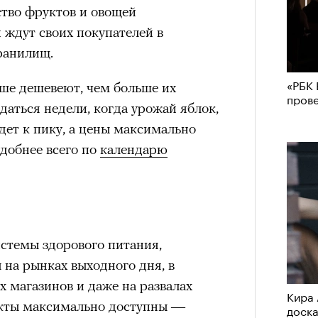
ство фруктов и овощей
 ждут своих покупателей в
ранилищ.
«РБК 
ше дешевеют, чем больше их
пров
даться недели, когда урожай яблок,
ет к пику, а цены максимально
удобнее всего по
календарю
истемы здорового питания,
на рынках выходного дня, в
 магазинов и даже на развалах
Кира 
укты максимально доступны —
доск