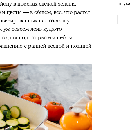
штук
йону в поисках свежей зелени,
(и цветы — в общем, все, что растет
овизированных палатках и у
и уж совсем лень куда-то
ого дня под открытым небом
равнению с ранней весной и поздней
Сможе
отвеч