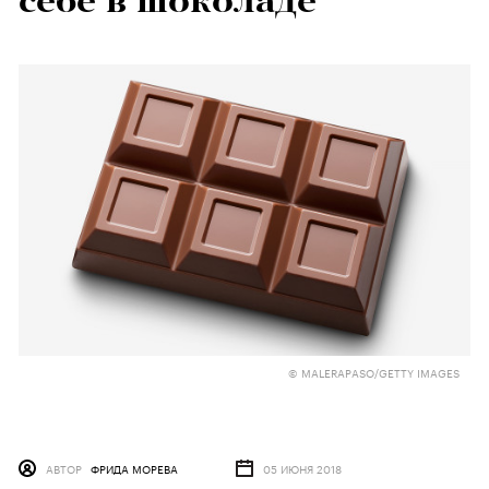
себе в шоколаде
© MALERAPASO/GETTY IMAGES
АВТОР
ФРИДА МОРЕВА
05 ИЮНЯ 2018