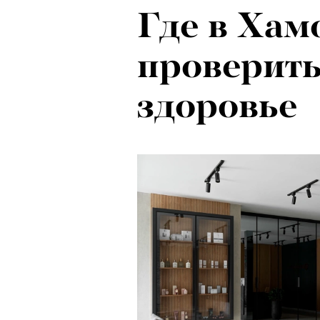
Где в Хам
проверить
здоровье