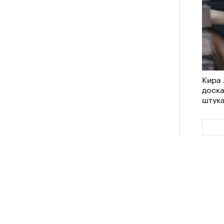
Кира 
доск
штук