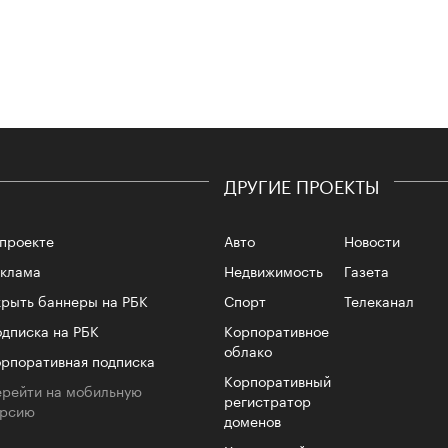
Сможе
отвеч
ДРУГИЕ ПРОЕКТЫ
проекте
Авто
Новости
еклама
Недвижимость
Газета
рыть баннеры на РБК
Спорт
Телеканал
4 кол
пропу
дписка на РБК
Корпоративное
облако
рпоративная подписка
Корпоративный
рейти на мобильную
регистратор
ерсию
доменов