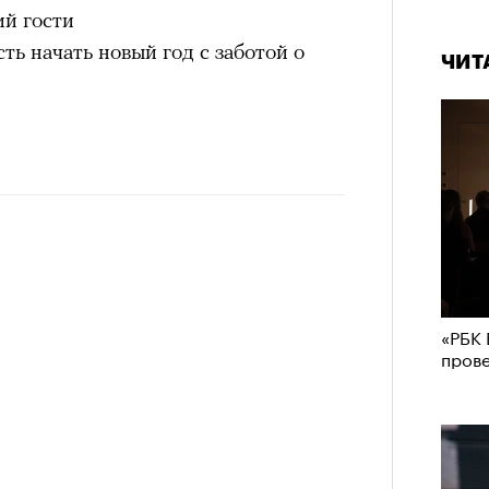
ий гости
ь начать новый год с заботой о
ЧИТ
«РБК 
пров