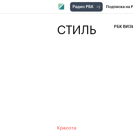
Подписка на 
РБК Компани
СТИЛЬ
РБК ВИ
РБК Курсы
Крипто
РБК
Франшизы
Проверка кон
Рынок наличн
Красота