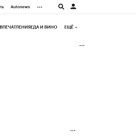
...
ть
Autonews
К Образование
ВПЕЧАТЛЕНИЯ
ЕДА И ВИНО
ЕЩЁ
д
Стиль
е рейтинги
иа
Финансы