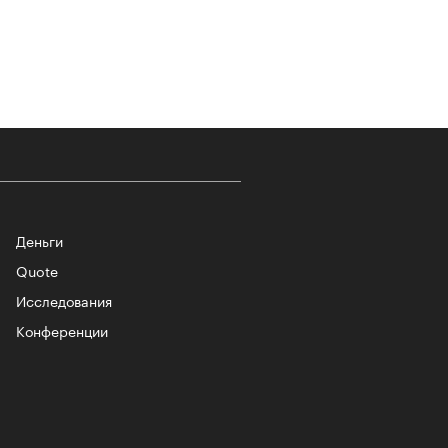
т ли человек прожить 180 лет:
ает Станислав Скакун
Деньги
Quote
Исследования
лаборации, которые нельзя
стить
Конференции