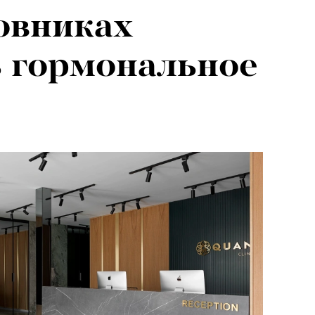
овниках
 гормональное