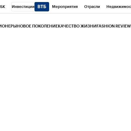
РБК
Инвестиции
Мероприятия
Отрасли
Недвижимос
и
Телеканал
РБК Вино
Спорт
Школа управления РБК
РБ
ЗИОНЕРЫ
НОВОЕ ПОКОЛЕНИЕ
КАЧЕСТВО ЖИЗНИ
FASHION REVIEW
РБК Life
Тренды
Визионеры
Национальные проекты
Горо
 Бизнес-среда
Дискуссионный клуб
Исследования
Кредитны
Газета
Спецпроекты СПб
Конференции СПб
Спецпроекты
трагентов
Политика
Экономика
Бизнес
Технологии и мед
ой валюты