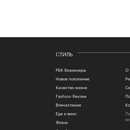
СТИЛЬ
РБК Визионеры
О 
Новое поколение
Р
Качество жизни
Ск
Fashion Review
По
Впечатления
Ко
Еда и вино
Пе
в
Жизнь