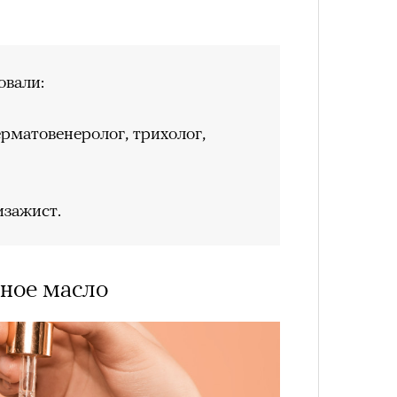
вали:
рматовенеролог, трихолог,
изажист.
ьное масло