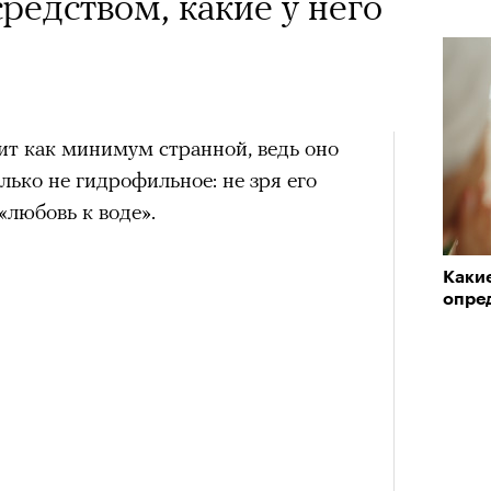
редством, какие у него
ит как минимум странной, ведь оно
олько не гидрофильное: не зря его
«любовь к воде».
Каки
опред