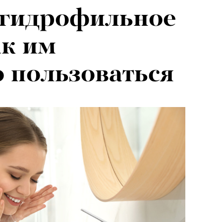
 гидрофильное
ак им
 пользоваться