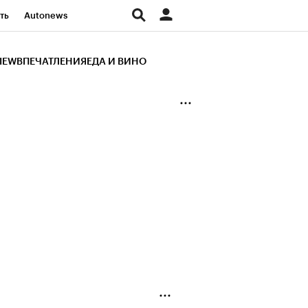
ть
Autonews
К Образование
IEW
ВПЕЧАТЛЕНИЯ
ЕДА И ВИНО
д
Стиль
Крипто
и
Франшизы
Газета
ов
Политика
ты