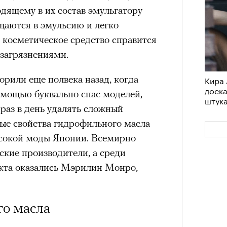
одящему в их состав эмульгатору
щаются в эмульсию и легко
 косметическое средство справится
 загрязнениями.
рили еще полвека назад, когда
Кира 
доск
омощью буквально спас моделей,
штук
раз в день удалять сложный
ые свойства гидрофильного масла
ысокой моды Японии. Всемирно
ские производители, а среди
кта оказались Мэрилин Монро,
го масла