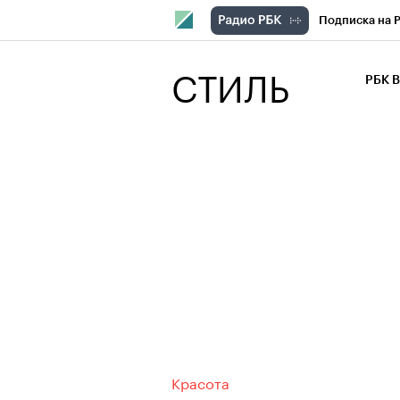
Подписка на 
РБК Компани
СТИЛЬ
РБК 
РБК Курсы
РБК Бизнес-с
Спецпроекты
Экономика
Красота