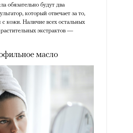
Сможе
ла обязательно будут два
отвеч
льгатор, который отвечает за то,
я с кожи. Наличие всех остальных
растительных экстрактов —
рофильное масло
4 кол
пропу