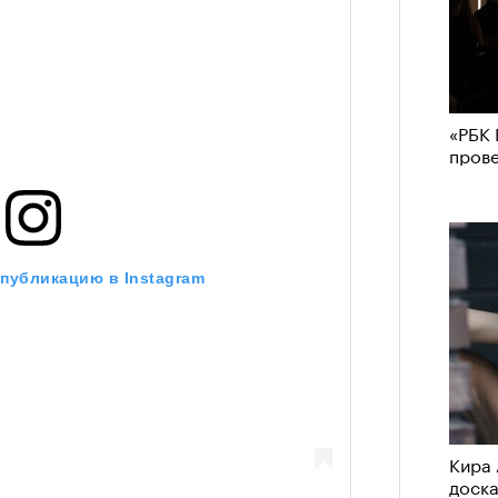
«РБК 
пров
 публикацию в Instagram
Кира 
доск