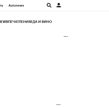
ть
Autonews
К Образование
IEW
ВПЕЧАТЛЕНИЯ
ЕДА И ВИНО
д
Стиль
Крипто
и
Франшизы
Газета
ов
Политика
ты