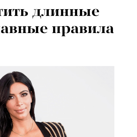
тить длинные
лавные правила