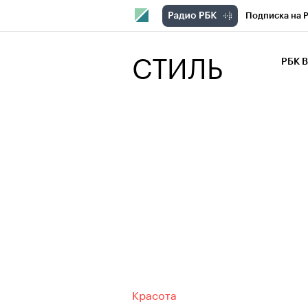
Подписка на 
РБК Компани
СТИЛЬ
РБК 
РБК Курсы
РБК Бизнес-с
Спецпроекты
Экономика
Красота