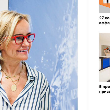
27 ко
эффе
5 пр
прив