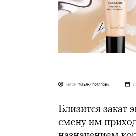
АВТОР
ТАТЬЯНА ПОТАПОВА
2
Близится закат 
смену им приход
назначением ко