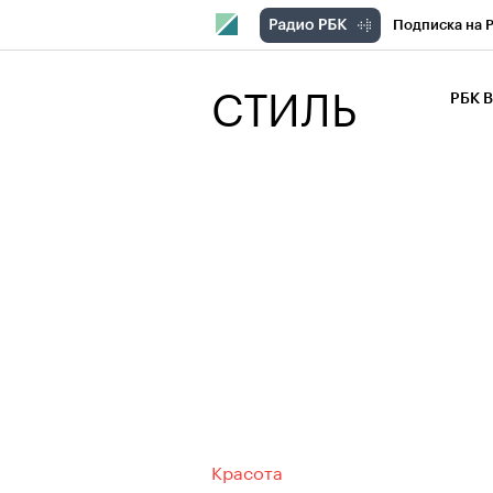
Подписка на 
РБК Компани
СТИЛЬ
РБК 
РБК Курсы
РБК Бизнес-с
Спецпроекты
Экономика
Красота