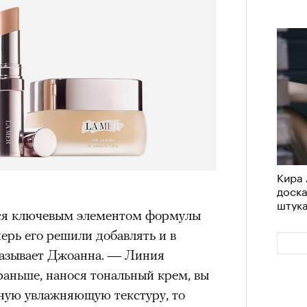
Кира 
доск
штук
ся ключевым элементом формулы
перь его решили добавлять и в
казывает Джоанна. — Линия
раньше, нанося тональный крем, вы
ную увлажняющую текстуру, то