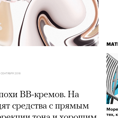
МАТ
1 СЕНТЯБРЯ 2016
эпохи BB-кремов. На
ят средства с прямым
Море 
ррекции тона и хорошим
тех, 