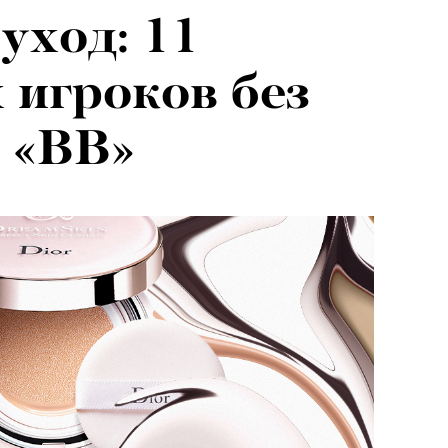
уход: 11
 игроков без
 «BB»