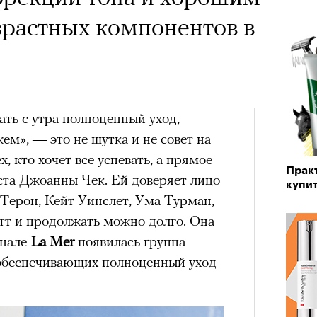
зрастных компонентов в
ать с утра полноценный уход,
м», — это не шутка и не совет на
 кто хочет все успевать, а прямое
Прак
ста Джоанны Чек. Ей доверяет лицо
купи
 Терон, Кейт Уинслет, Ума Турман,
тт и продолжать можно долго. Она
енале
La Mer
появилась группа
 обеспечивающих полноценный уход