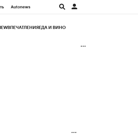
ть
Autonews
К Образование
IEW
ВПЕЧАТЛЕНИЯ
ЕДА И ВИНО
д
Стиль
Крипто
и
Франшизы
Газета
ов
Политика
ты