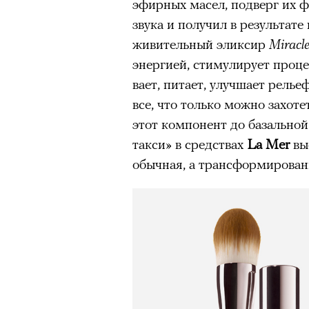
эфирных масел, подверг их 
звука и получил в результат
живительный эликсир
Miracle
энергией, стимулирует проце
вает, питает, улучшает релье
все, что только можно захот
этот компонент до базальной
такси» в средствах
La Mer
вы
обычная, а трансформирован