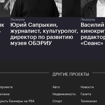
Эксперты
Эксперты
ик
Юрий Сапрыкин,
Василий
ь
журналист, культуролог,
кинокри
директор по развитию
редакто
музея ОБЭРИУ
«Сеанс»
ДРУГИЕ ПРОЕКТЫ
проекте
Авто
Новости
еклама
Недвижимость
Газета
рыть баннеры на РБК
Спорт
Телеканал