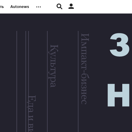
...
ть
Autonews
К Образование
д
Стиль
е рейтинги
иа
Финансы