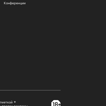
Конференции
тметкой
а правах рекламы