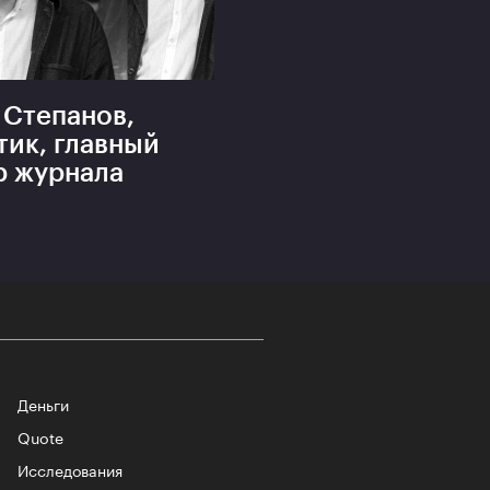
 Степанов,
тик, главный
р журнала
Деньги
Quote
Исследования