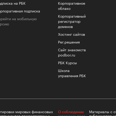
дписка на РБК
Корпоративное
облако
рпоративная подписка
Корпоративный
рейти на мобильную
регистратор
ерсию
доменов
Хостинг сайтов
Рег.решения
Сайт знакомств
podbor.ru
РБК Курсы
Школа
управления РБК
тировки мировых финансовых
О соблюдении
Материалы с
о
струментов предоставлены:
авторских прав
публикуются н