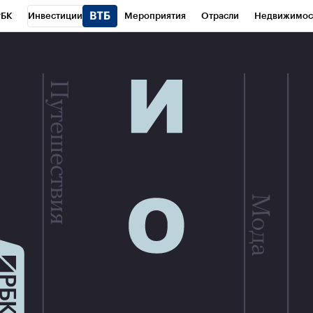
РБК
Инвестиции
Мероприятия
Отрасли
Недвижимос
и
Телеканал
РБК Вино
Спорт
Школа управления РБК
РБ
РБК Life
Тренды
Визионеры
Национальные проекты
Горо
 Бизнес-среда
Дискуссионный клуб
Исследования
Кредитны
Газета
Спецпроекты СПб
Конференции СПб
Спецпроекты
трагентов
Политика
Экономика
Бизнес
Технологии и мед
ой валюты