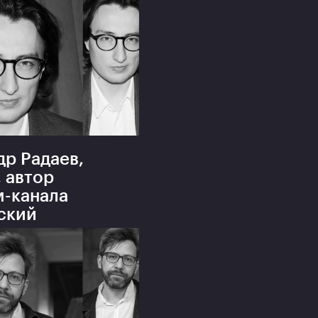
др Радаев,
 автор
м-канала
ский
шник»