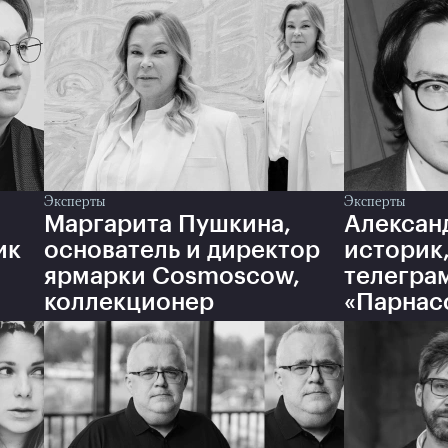
Эксперты
Эксперты
Маргарита Пушкина,
Алексан
ик
основатель и директор
историк,
ярмарки Cosmoscow,
телегра
коллекционер
«Парнас
пересме