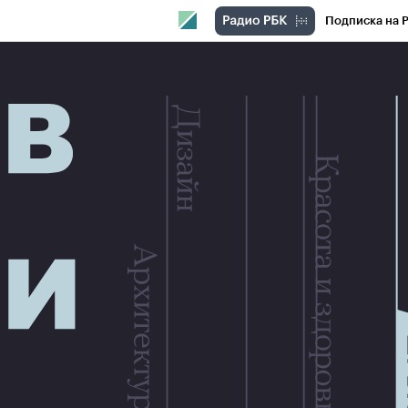
Подписка на 
РБК Компани
РБК Курсы
Крипто
РБК
Франшизы
Проверка кон
Рынок наличн