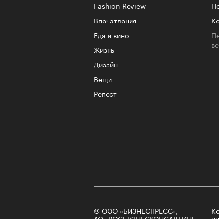
Fashion Review
По
Впечатления
Ко
Еда и вино
Пе
в
Жизнь
Дизайн
Вещи
Репост
© ООО «БИЗНЕСПРЕСС»,
Ко
АО «РОСБИЗНЕСКОНСАЛТИНГ»,
ин