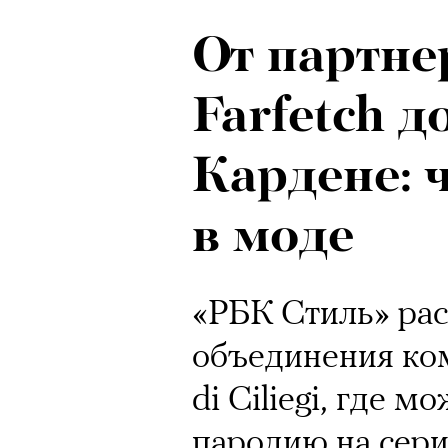
От партне
Farfetch д
Кардене: 
в моде
«РБК Стиль» рас
объединения ком
di Ciliegi, где 
пародию на сери