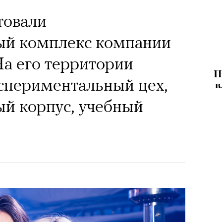
товали
ый комплекс компании
 На его территории
П
спериментальный цех,
в
й корпус, учебный