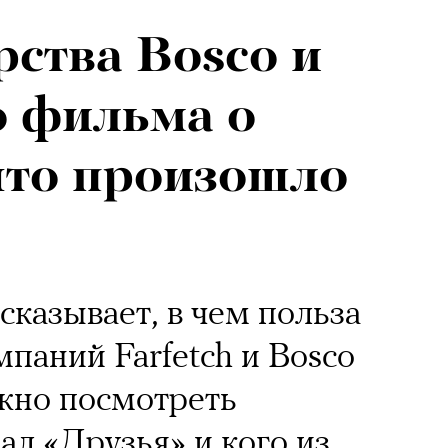
рства Bosco и
о фильма о
что произошло
сказывает, в чем польза
паний Farfetch и Bosco
можно посмотреть
ал «Друзья» и кого из