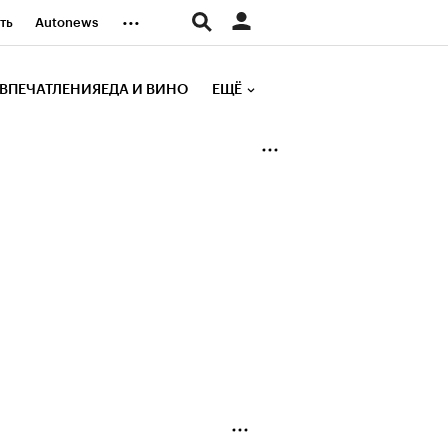
...
ть
Autonews
К Образование
ВПЕЧАТЛЕНИЯ
ЕДА И ВИНО
ЕЩЁ
д
Стиль
е рейтинги
иа
Финансы