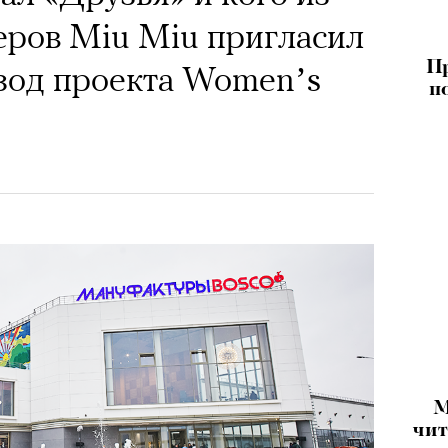
ров Miu Miu пригласил
Пр
зод проекта Women’s
п
М
чит