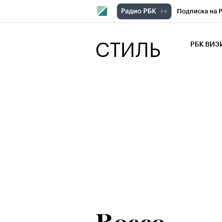
Подписка на 
РБК Компани
СТИЛЬ
РБК ВИ
РБК Курсы
Крипто
РБК
Франшизы
Проверка кон
Рынок наличн