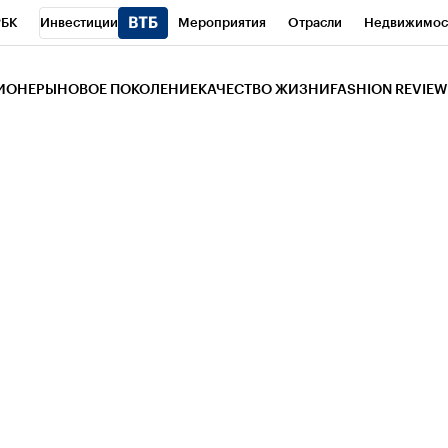
РБК
Инвестиции
Мероприятия
Отрасли
Недвижимос
и
Телеканал
РБК Вино
Спорт
Школа управления РБК
РБ
ЗИОНЕРЫ
НОВОЕ ПОКОЛЕНИЕ
КАЧЕСТВО ЖИЗНИ
FASHION REVIEW
РБК Life
Тренды
Визионеры
Национальные проекты
Горо
 Бизнес-среда
Дискуссионный клуб
Исследования
Кредитны
Газета
Спецпроекты СПб
Конференции СПб
Спецпроекты
трагентов
Политика
Экономика
Бизнес
Технологии и мед
ой валюты