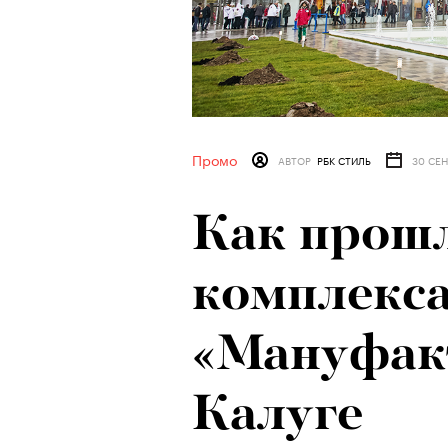
Промо
АВТОР
РБК СТИЛЬ
30 СЕН
Как прош
комплекс
«Мануфак
Калуге