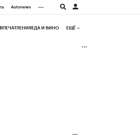
...
ть
Autonews
К Образование
ВПЕЧАТЛЕНИЯ
ЕДА И ВИНО
ЕЩЁ
д
Стиль
е рейтинги
иа
Финансы