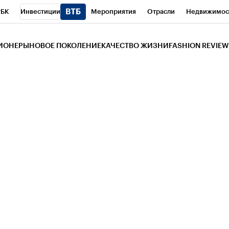
РБК
Инвестиции
Мероприятия
Отрасли
Недвижимос
и
Телеканал
РБК Вино
Спорт
Школа управления РБК
РБ
ЗИОНЕРЫ
НОВОЕ ПОКОЛЕНИЕ
КАЧЕСТВО ЖИЗНИ
FASHION REVIEW
РБК Life
Тренды
Визионеры
Национальные проекты
Горо
 Бизнес-среда
Дискуссионный клуб
Исследования
Кредитны
Газета
Спецпроекты СПб
Конференции СПб
Спецпроекты
трагентов
Политика
Экономика
Бизнес
Технологии и мед
ой валюты