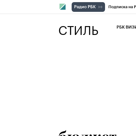
Подписка на 
РБК Компани
СТИЛЬ
РБК ВИ
РБК Курсы
Крипто
РБК
Франшизы
Проверка кон
Рынок наличн