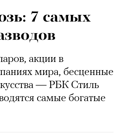
озь: 7 самых
азводов
аров, акции в
паниях мира, бесценные
скусства — РБК Стиль
зводятся самые богатые