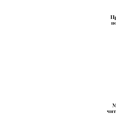
Пр
п
М
чит