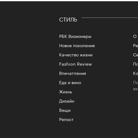
СТИЛЬ
РБК Визионеры
О 
Новое поколение
Р
Качество жизни
Ск
Fashion Review
По
Впечатления
Ко
Еда и вино
Пе
в
Жизнь
Дизайн
Вещи
Репост