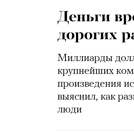
Деньги вр
дорогих р
Миллиарды долл
крупнейших ком
произведения и
выяснил, как ра
люди