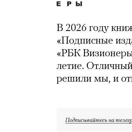
Кинокритик Стас
первых показах 
темы
В 2026 году кни
«Подписные изда
«РБК Визионеры»
летие. Отличный
Подписывайтесь на телег
решили мы, и от
Зеленые глаза» Фанни Лиат
«Бумажный тигр» Джеймса 
«Охота» Уэйна Вапимуквы
Подписывайтесь на телег
Ретроспектива «Красное и че
список»