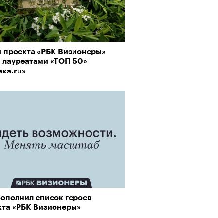
и проекта «РБК Визионеры»
рно-2025: перестрелки в
и лауреатами «ТОП 50»
йне и горизонтальные танцы в
ака.ru»
ыне
пополнил список героев
кта «РБК Визионеры»