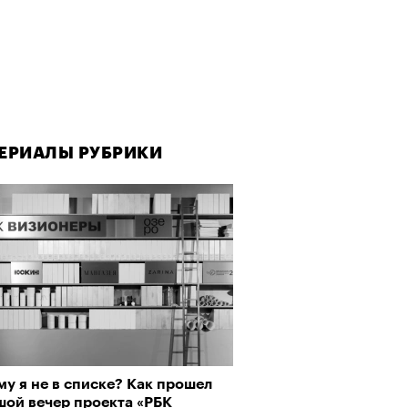
ЕРИАЛЫ РУБРИКИ
ЕРИАЛЫ РУБРИКИ
у я не в списке? Как прошел
рно-2025: Япония наносит
шой вечер проекта «РБК
ной удар