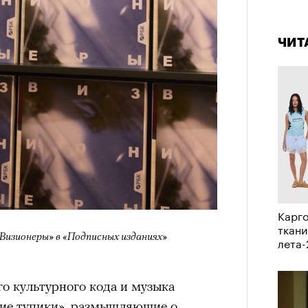
4 кол
Кира 
пропу
доск
ЧИТ
штук
Карго
Сможе
ткани
Визионеры» в «Подписных изданиях»
отвеч
лета
о культурного кода и музыка
ские тупики», размышляющие о