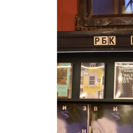
очнувшийся Нур) точно не б
обострения мигрантского кри
Адресованн
добросерд
00:00
/
00:00
точно не б
дни очередн
мигрантск