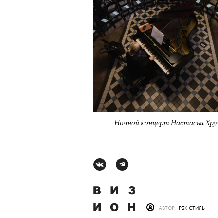
Ночной концерт Настасьи Хру
АВТОР
СТАС ТЫРКИН
06 АВГУ
АВТОР
РБК СТИЛЬ