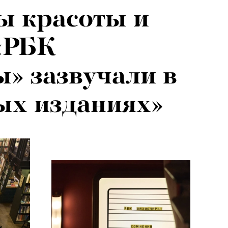
ы красоты и
026: что
 «РБК
на открытии
» зазвучали в
 авторского
ых изданиях»