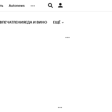
...
ть
Autonews
К Образование
ВПЕЧАТЛЕНИЯ
ЕДА И ВИНО
ЕЩЁ
д
Стиль
е рейтинги
иа
Финансы