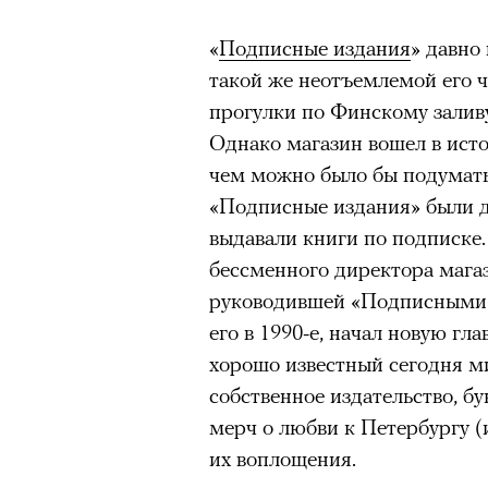
«Зеленые глаза» Фа
«
Подписные издания
» давно 
такой же неотъемлемой его ч
Труиля
прогулки по Финскому залив
Однако магазин вошел в ист
Фестиваль открылся с намек
чем можно было бы подумать.
показом на огромном экран
«Подписные издания» были д
камерного французского филь
выдавали книги по подписке.
Verts) режиссерского дуэта
бессменного директора мага
Прошлая их кинолента «Гага
руководившей «Подписными» 
космонавта в мире, а хроник
его в 1990-е, начал новую гл
комплекса на парижской окр
хорошо известный сегодня м
имя.
собственное издательство, б
Новый фильм уступает «Гага
мерч о любви к Петербургу (
видели кино про детей из эм
их воплощения.
российских), которые впадал