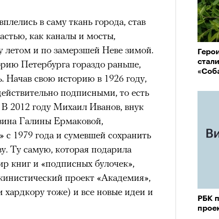
нни Лиатар и Жереми
вплелись в саму ткань города, став
астью, как каналы и мосты,
у летом и по замерзшей Неве зимой.
Геро
Лока
стал
бассе
орию Петербурга гораздо раньше,
ом на политическую актуальность —
«Соб
пуст
 Начав свою историю в 1926 году,
е Пьяццы Гранде
ействительно подписными, то есть
ма «Зеленые глаза» (Les Yeux
 В 2012 году Михаил Иванов, внук
 Фанни Лиатар и Жереми Труиля.
зина Галины Ермаковой,
рин» — отнюдь не байопик первого
с 1979 года и сумевшей сохранить
а сноса многоквартирного
аву. Ту самую, которая подарила
аине, которому было присвоено его
ир книг и «подписных булочек»,
укинистический проект «Академия»,
рину» в оригинальности: мы уже
и хардкору тоже) и все новые идеи и
РБК 
игрантских семей (даже
прое
и в кому. В этом случае проблема со