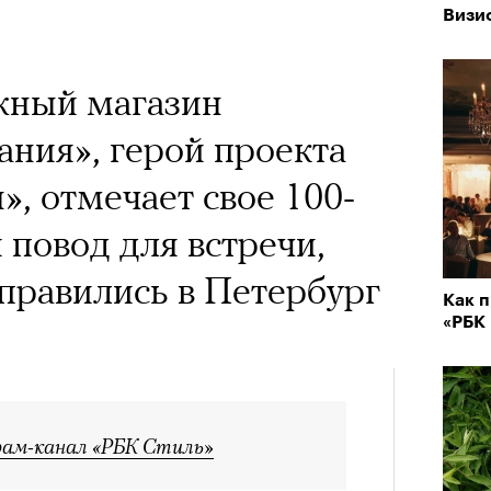
 Тыркин рассказывает о
Визи
на остросоциальные
жный магазин
ния», герой проекта
, отмечает свое 100-
 повод для встречи,
рам-канал «РБК Стиль»
правились в Петербург
Лока
Как п
Корей
«РБК
взро
ар и Жереми Труиля
Грэя
рам-канал «РБК Стиль»
рное: голливудские левые и черный