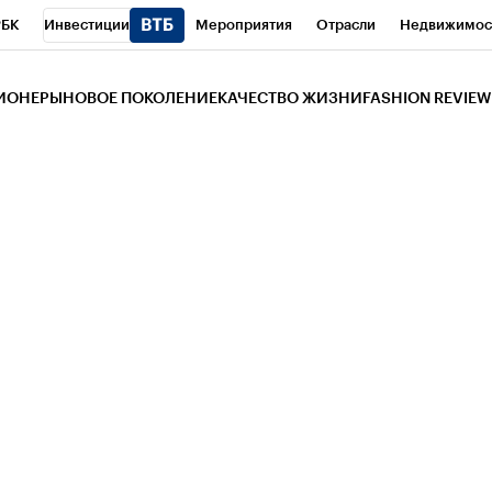
РБК
Инвестиции
Мероприятия
Отрасли
Недвижимос
и
Телеканал
РБК Вино
Спорт
Школа управления РБК
РБ
ЗИОНЕРЫ
НОВОЕ ПОКОЛЕНИЕ
КАЧЕСТВО ЖИЗНИ
FASHION REVIEW
РБК Life
Тренды
Визионеры
Национальные проекты
Горо
 Бизнес-среда
Дискуссионный клуб
Исследования
Кредитны
Газета
Спецпроекты СПб
Конференции СПб
Спецпроекты
трагентов
Политика
Экономика
Бизнес
Технологии и мед
ой валюты