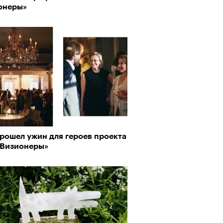
онеры»
рно-2025: объединение двух
рошел ужин для героев проекта
 и мир, в котором нет
 Визионеры»
слых