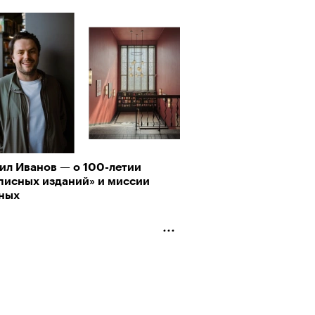
Визионеры» и masters:dom
ели первую резиденцию
ил Иванов — о 100-летии
писных изданий» и миссии
ных
Альтман, Altman Talks: «Умение
азать — это освобождающая
а»
АЙТЕ ТАКЖЕ