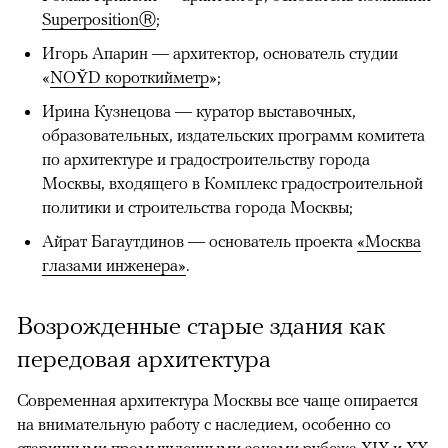
SuperpositionⓇ
;
Игорь Апарин — архитектор, основатель студии
«
NOῨD короткийметр
»;
Ирина Кузнецова — куратор выставочных,
образовательных, издательских программ комитета
по архитектуре и градостроительству города
Москвы, входящего в Комплекс градостроительной
политики и строительства города Москвы;
Айрат Багаутдинов — основатель проекта
«Москва
глазами инженера»
.
Возрожденные старые здания как
передовая архитектура
Современная архитектура Москвы все чаще опирается
на внимательную работу с наследием, особенно со
старинными промышленными зонами рубежа XIX и ХХ