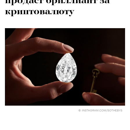
продаст бриллиант за
криптовалюту
© INSTAGRAM.COM/SOTHEBYS