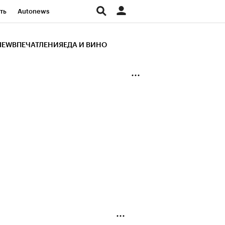
ть
Autonews
К Образование
IEW
ВПЕЧАТЛЕНИЯ
ЕДА И ВИНО
д
Стиль
Крипто
и
Франшизы
Газета
ов
Политика
ты