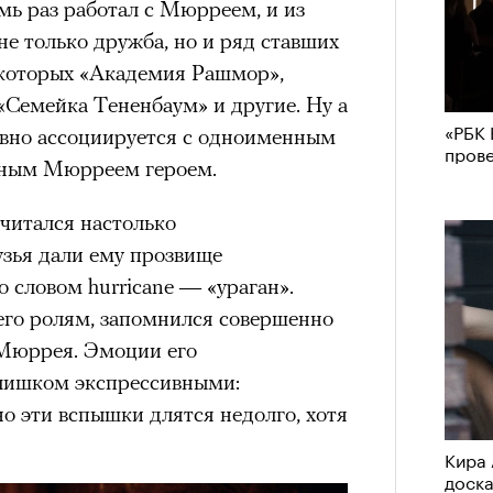
мь раз работал с Мюрреем, и из
не только дружба, но и ряд ставших
 которых «Академия Рашмор»,
«Семейка Тененбаум» и другие. Ну а
«РБК 
ывно ассоциируется с одноименным
пров
нным Мюрреем героем.
считался настолько
узья дали ему прозвище
 словом hurricane — «ураган».
его ролям, запомнился совершенно
Мюррея. Эмоции его
слишком экспрессивными:
но эти вспышки длятся недолго, хотя
Кира 
доск