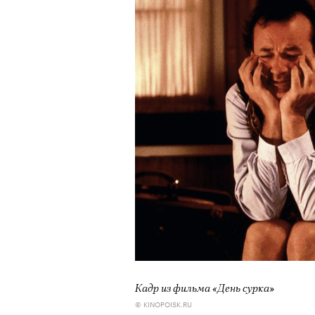
Кадр из фильма «День сурка»
© KINOPOISK.RU