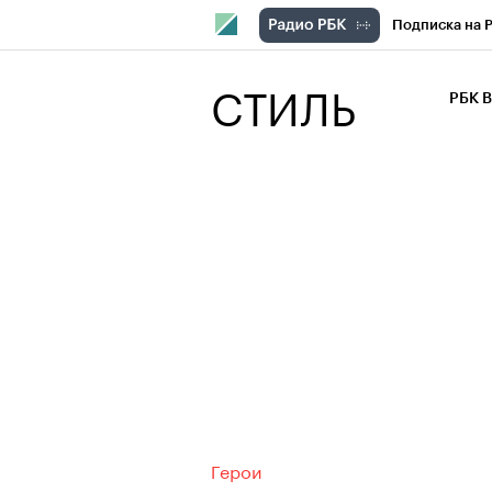
Подписка на 
РБК Компани
СТИЛЬ
РБК 
РБК Курсы
РБК Бизнес-с
Спецпроекты
Экономика
Герои