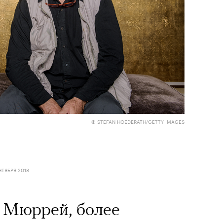
© STEFAN HOEDERATH/GETTY IMAGES
НТЯБРЯ 2018
 Мюррей, более