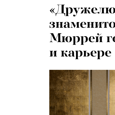
«Дружелю
знаменито
Мюррей г
и карьере