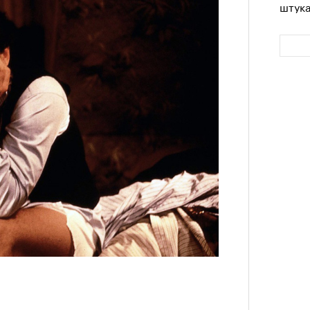
штук
Сможе
отвеч