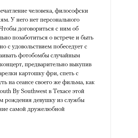
печатление человека, философски
ям. У него нет персонального
Чтобы договориться с ним об
4 кол
ьно позаботиться о встрече и быть
пропу
 но с удовольствием побеседует с
траивать фотобомбы случайным
 концерт, предварительно выкупив
тарелки картошку фри, спеть с
ть на сеансе своего же фильма, как
outh By Southwest в Техасе этой
ем рождения девушку из службы
вание самой дружелюбной
Карго
ткани