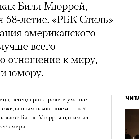
 как Билл Мюррей,
я 68-летие. «РБК Стиль»
вания американского
 лучше всего
о отношение к миру,
 и юмору.
ЧИТ
ца, легендарные роли и умение
неожиданным появлением — вот
е делают Билла Мюррея одним из
его мира.