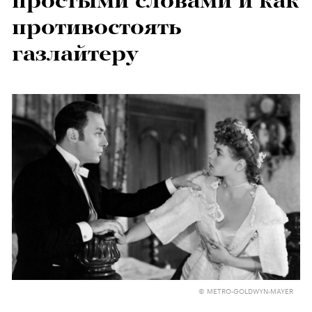
простыми словами и как
противостоять
газлайтеру
© METRO-GOLDWYN-MAYER