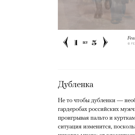
Fea
1
5
из
© F
Дубленка
Не то чтобы дубленки — необ
гардеробах российских мужч
проигрывая пальто и куртка
ситуация изменится, посколь
никогда много: от классичес