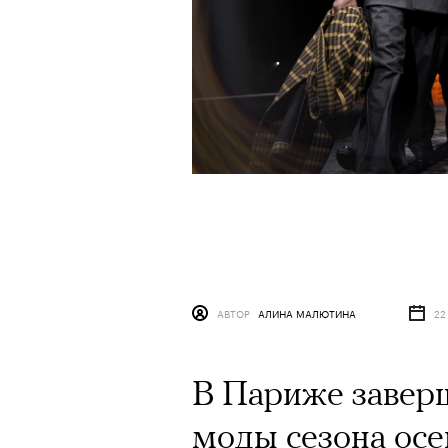
АВТОР
АЛИНА МАЛЮТИНА
22
В Париже завер
моды сезона осе