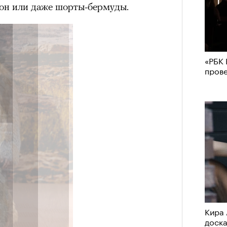
он или даже шорты-бермуды.
«РБК 
пров
Кира 
доск