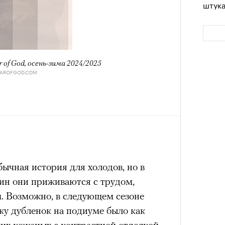
штук
r of God, осень-зима 2024/2025
EAROFGOD.COM
Сможе
отвеч
ычная история для холодов, но в
ин они приживаются с трудом,
м. Возможно, в следующем сезоне
ку дубленок на подиуме было как
ких кожаных с контрастной отделкой