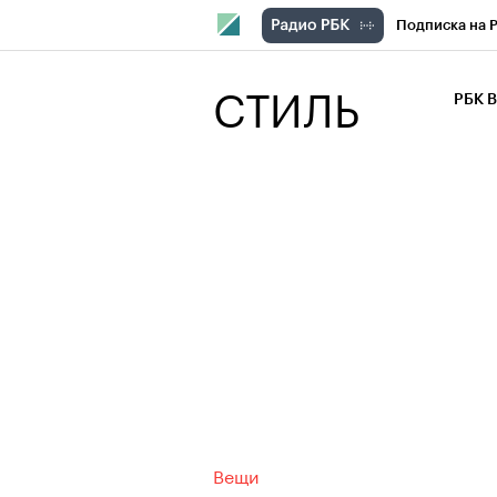
Подписка на 
РБК Компани
СТИЛЬ
РБК 
РБК Курсы
РБК Бизнес-с
Спецпроекты
Экономика
Вещи