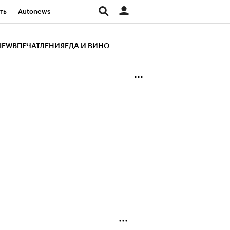
ть
Autonews
К Образование
IEW
ВПЕЧАТЛЕНИЯ
ЕДА И ВИНО
д
Стиль
Крипто
и
Франшизы
Газета
ов
Политика
ты