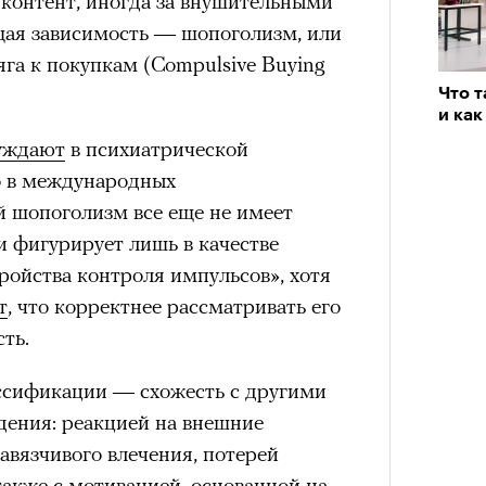
 контент, иногда за внушительными
ая зависимость — шопоголизм, или
га к покупкам (Compulsive Buying
состоянием предельной
Что 
Можн
м
исчезает информационный шум
и
и как
в пр
ий момент.
опыта
уждают
в психиатрической
Кира 
доск
и вызывают
мощный выброс
Но в международных
штук
зг запоминает восхождение как один
й шопоголизм все еще не имеет
 жизни.
 и фигурирует лишь в качестве
ановится способом выйти из
ройства контроля импульсов», хотя
 и
почувствовать контроль над собой
.
т
, что корректнее рассматривать его
ть.
опасности в горах создает между
е связи и чувство доверия
.
ассификации — схожесть с другими
уществование «гена высоты», но
ения: реакцией на внешние
му чаще тянутся люди с высокой
вязчивого влечения, потерей
и готовностью к риску.
Сможе
также с мотивацией, основанной на