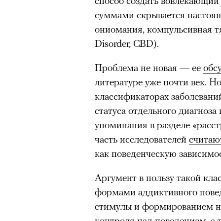
способ создать вовлекающий
Главное
суммами скрывается настоящ
ониомания, компульсивная тя
Горы привлекают людей 
Disorder, CBD).
концентрации, в которо
остается только настоящ
Проблема не новая — ее
обс
Экстремальные нагрузк
литературе уже почти век. 
гормонов
, из-за чего мо
классификаторах заболевани
из самых ярких опытов в
статуса отдельного диагноза
Для многих альпинизм ст
упоминания в разделе «расст
рутины, перезагрузиться
часть исследователей
считаю
как поведенческую зависимос
Совместное преодоление 
людьми особенно
прочны
Аргумент в пользу такой кл
Наука не подтверждает с
формами аддиктивного повед
признает, что
к альпиниз
стимулы и формированием на
устойчивостью к стрессу
контроля над поведением, а 