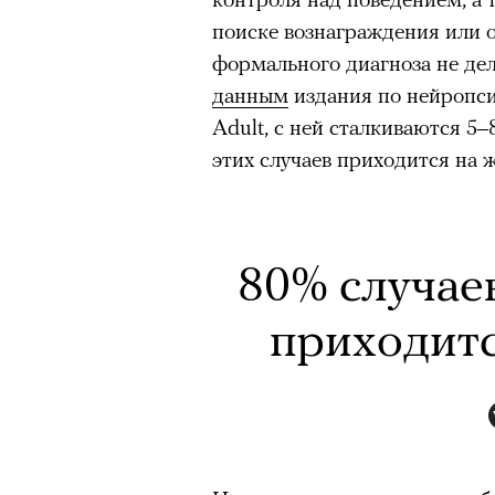
Большинство альпинисто
поиске вознаграждения или о
ради ощущения ясности
,
формального диагноза не де
Успешных альпинистов о
данным
издания по нейропси
устойчивость, дисциплин
Adult, с ней сталкиваются 5
готовность переносить л
этих случаев приходится на 
Опыт восхождений помо
делая человека более со
80% случае
30 июля 2026 года в пакист
приходитс
известный непальский альп
из десяти человек, которую о
склоне Броуд-Пик. 2 августа
погибших. Бывший британски
историческому рекорду — он