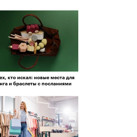
пии
ех, кто искал: новые места для
нга и браслеты с посланиями
му важны гормоны стресса
Визионеры» и masters:dom
ели первую резиденцию