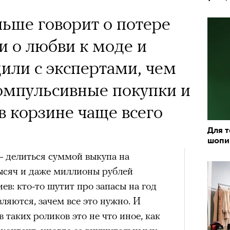
х первое восхождение в
тера
 последним, а другие
ьше говорит о потере
сковать жизнью?
и о любви к моде и
пинисты объясняют, как
или с экспертами, чем
еловека и почему к ней
омпульсивные покупки и
лой
в корзине чаще всего
Для т
шопи
Поче
«РБК 
— делиться суммой выкупа на
пров
 тысяч и даже миллионы рублей
рам-канал «РБК Стиль»
в: кто-то шутит про запасы на год
ляются, зачем все это нужно. И
 таких роликов это не что иное, как