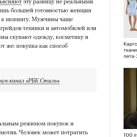
ъясняют
эту разницу не реальными
им все 14 восьмитысячников
лишь большей готовностью женщин
ислорода.
ти к шопингу. Мужчины чаще
пгрейдов техники и автомобилей или
ны скупают одежду, косметику и
Карго
от же: покупка как способ
ткани
«РБК 
лета
пров
рам-канал «РБК Стиль»
альным режимом покупок и
 мотив. Человек может потратить
100 л