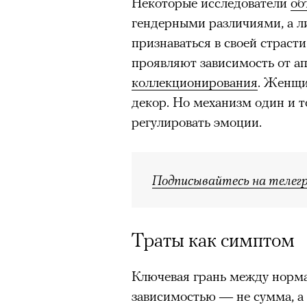
Некоторые исследователи
об
человеком, дважды покоривш
гендерными различиями, а 
планеты без использования к
признаваться в своей страс
проявляют зависимость от а
коллекционирования
. Женщи
декор. Но механизм один и т
регулировать эмоции.
Подписывайтесь на телег
Траты как симптом
Ключевая грань между норм
зависимостью — не сумма, а