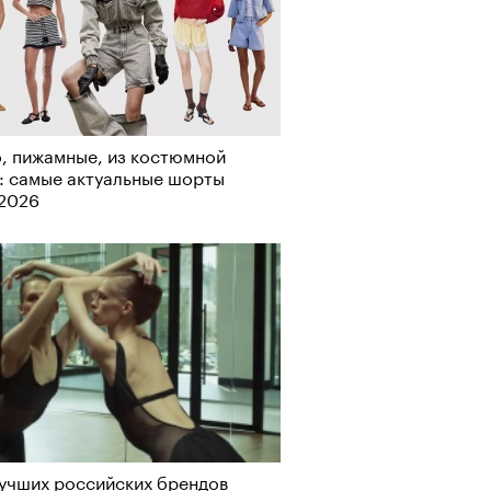
, пижамные, из костюмной
: самые актуальные шорты
Визионеры» и masters:dom
-2026
ели первую резиденцию
учших российских брендов