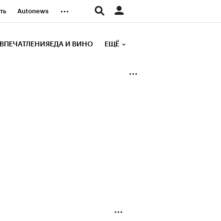
...
ть
Autonews
К Образование
ВПЕЧАТЛЕНИЯ
ЕДА И ВИНО
ЕЩЁ
д
Стиль
е рейтинги
иа
Финансы