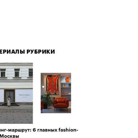
ЕРИАЛЫ РУБРИКИ
ЕРИАЛЫ РУБРИКИ
г-маршрут: 6 главных fashion-
да как лекарство: как
 Москвы
улки стали новой формой