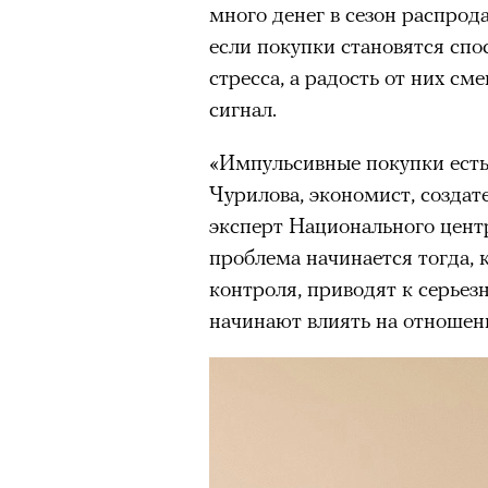
много денег в сезон распрод
если покупки становятся спо
Нирмал Пурджа после рекордного во
мира. Катманду, 2019 год
стресса, а радость от них см
© NAVESH CHITRAKAR / REUTERS
сигнал.
Статистика последних лет ос
«Импульсивные покупки есть 
опасность высотного альпини
Чурилова, экономист, созда
горах Австрии
погибли
309 ч
эксперт Национального цент
максимумом для региона. В 
проблема начинается тогда, 
несчастных случаев в горах
с
контроля, приводят к серье
Shimbun классифицирует их 
начинают влиять на отношен
вести»). На Эвересте в 2024
альпинистов, а в 2025-м —
тр
сообщества стал октябрь 202
Дхаулагири в Непале
сорвала
опытных альпинистов. Год сп