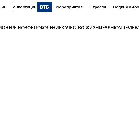
РБК
Инвестиции
Мероприятия
Отрасли
Недвижимос
и
Телеканал
РБК Вино
Спорт
Школа управления РБК
РБ
ЗИОНЕРЫ
НОВОЕ ПОКОЛЕНИЕ
КАЧЕСТВО ЖИЗНИ
FASHION REVIEW
РБК Life
Тренды
Визионеры
Национальные проекты
Горо
 Бизнес-среда
Дискуссионный клуб
Исследования
Кредитны
Газета
Спецпроекты СПб
Конференции СПб
Спецпроекты
трагентов
Политика
Экономика
Бизнес
Технологии и мед
ой валюты