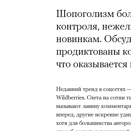
Почему для одни
горы становится
Шопоголизм бол
готовы снова ри
контроля, нежел
Психологи и аль
новинкам. Обсуд
высота меняет ч
продиктованы к
тянет с новой си
что оказывается 
Недавний тренд в соцсетях 
Wildberries. Счета на сотни
Подписывайтесь на телег
вызывают лавину комментарие
вперед, другие искренне удив
хотя для большинства авторов