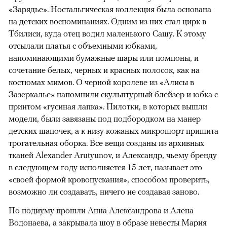
«Зарядье». Ностальгическая коллекция была основана
на детских воспоминаниях. Одним из них стал цирк в
Тбилиси, куда отец водил маленького Сашу. К этому
отсылали платья с объемными юбками,
напоминающими бумажные шары или помпоны, и
сочетание белых, черных и красных полосок, как на
костюмах мимов. О черной королеве из «Алисы в
Зазеркалье» напомнили скульптурный блейзер и юбка с
принтом «гусиная лапка». Пилотки, в которых вышли
модели, были завязаны под подбородком на манер
детских шапочек, а к низу кожаных микрошорт пришита
трогательная оборка. Все вещи созданы из архивных
тканей Alexander Arutyunov, и Александр, чьему бренду
в следующем году исполняется 15 лет, называет это
«своей формой кровопускания», способом проверить,
возможно ли создавать, ничего не создавая заново.
По подиуму прошли Анна Александрова и Алена
Водонаева, а закрывала шоу в образе невесты Мария