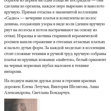
образов из перьев ни одна птица не пострадала — они
сделаны из органзы, каждое перо вырезано и наколото
вручную. Прямая отсылка к знаменитой коллекции
«Садко» — вечерние платья и комплекты из полос
денима, создающих узоры в виде волн (деним вручную
рвут на полосы и потом настрачивают на основу из
сетки). Изразцы и мотивы старинной керамической
росписи нашли отражение в стеганых атласных платьях
и пальто дутых форм. За каждой моделью в коллекции
стоят сложные техники и ручной труд: вручную собраны
платья из крупных кожаных «пайеток», белый орнамент
на черных норковых шубах выложен в технике
интарсии.
На подиум вышли друзья дома и героини красных
дорожек: Елена Летучая, Виктория Шелягова, Анна
Александрова, Светлана Бондарчук.