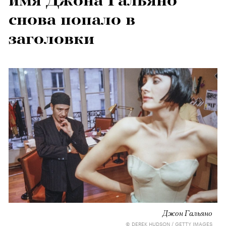
имя Джона Гальяно
снова попало в
заголовки
Джон Гальяно
© DEREK HUDSON / GETTY IMAGES