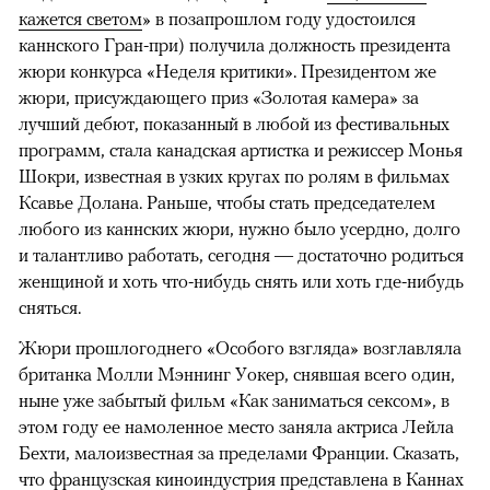
кажется светом
» в позапрошлом году удостоился
каннского Гран-при) получила должность президента
жюри конкурса «Неделя критики». Президентом же
жюри, присуждающего приз «Золотая камера» за
лучший дебют, показанный в любой из фестивальных
программ, стала канадская артистка и режиссер Монья
Шокри, известная в узких кругах по ролям в фильмах
Ксавье Долана. Раньше, чтобы стать председателем
любого из каннских жюри, нужно было усердно, долго
и талантливо работать, сегодня — достаточно родиться
женщиной и хоть что-нибудь снять или хоть где-нибудь
сняться.
Жюри прошлогоднего «Особого взгляда» возглавляла
британка Молли Мэннинг Уокер, снявшая всего один,
ныне уже забытый фильм «Как заниматься сексом», в
этом году ее намоленное место заняла актриса Лейла
Бехти, малоизвестная за пределами Франции. Сказать,
что французская киноиндустрия представлена в Каннах