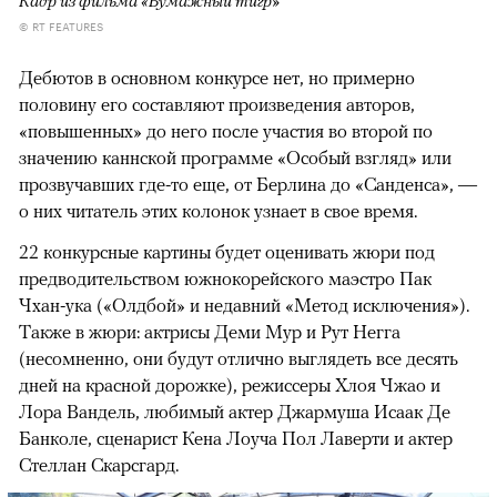
© RT FEATURES
Дебютов в основном конкурсе нет, но примерно
половину его составляют произведения авторов,
«повышенных» до него после участия во второй по
значению каннской программе «Особый взгляд» или
прозвучавших где-то еще, от Берлина до «Санденса», —
о них читатель этих колонок узнает в свое время.
22 конкурсные картины будет оценивать жюри под
предводительством южнокорейского маэстро Пак
Чхан-ука («Олдбой» и недавний «Метод исключения»).
Также в жюри: актрисы Деми Мур и Рут Негга
(несомненно, они будут отлично выглядеть все десять
дней на красной дорожке), режиссеры Хлоя Чжао и
Лора Вандель, любимый актер Джармуша Исаак Де
Банколе, сценарист Кена Лоуча Пол Лаверти и актер
Стеллан Скарсгард.