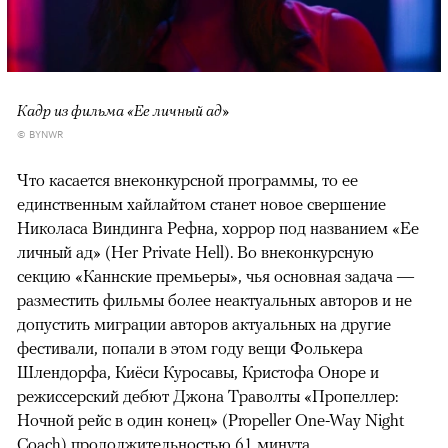
Кадр из фильма «Ее личный ад»
© BYNWR
Что касается внеконкурсной программы, то ее
единственным хайлайтом станет новое свершение
Николаса Виндинга Рефна, хоррор под названием «Ее
личный ад» (Her Private Hell). Во внеконкурсную
секцию «Каннские премьеры», чья основная задача —
разместить фильмы более неактуальных авторов и не
допустить миграции авторов актуальных на другие
фестивали, попали в этом году вещи Фолькера
Шлендорфа, Киёси Куросавы, Кристофа Оноре и
режиссерский дебют Джона Траволты «Пропеллер:
Ночной рейс в один конец» (Propeller One-Way Night
Coach) продолжительностью 61 минута.