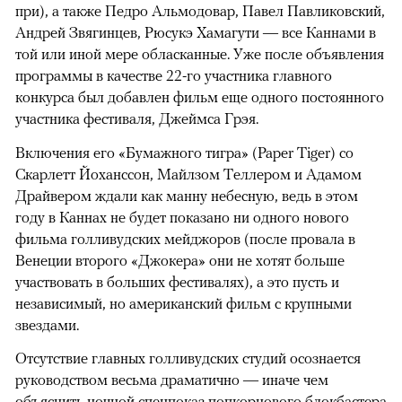
при), а также Педро Альмодовар, Павел Павликовский,
Андрей Звягинцев, Рюсукэ Хамагути — все Каннами в
той или иной мере обласканные. Уже после объявления
программы в качестве 22-го участника главного
конкурса был добавлен фильм еще одного постоянного
участника фестиваля, Джеймса Грэя.
Включения его «Бумажного тигра» (Paper Tiger) со
Скарлетт Йоханссон, Майлзом Теллером и Адамом
Драйвером ждали как манну небесную, ведь в этом
году в Каннах не будет показано ни одного нового
фильма голливудских мейджоров (после провала в
Венеции второго «Джокера» они не хотят больше
участвовать в больших фестивалях), а это пусть и
независимый, но американский фильм с крупными
звездами.
Отсутствие главных голливудских студий осознается
руководством весьма драматично — иначе чем
объяснить ночной спецпоказ попкорнового блокбастера