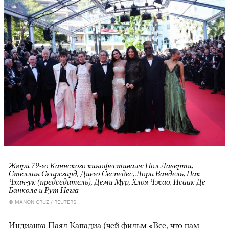
Жюри 79-го Каннского кинофестиваля: Пол Лаверти,
Стеллан Скарсгард, Диего Сеспедес, Лора Вандель, Пак
Чхан-ук (председатель), Деми Мур, Хлоя Чжао, Исаак Де
Банколе и Рут Негга
© MANON CRUZ / REUTERS
Индианка Паял Кападиа (чей фильм «
Все, что нам