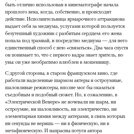
быть отлично использован в кинематографе начала
прошлого века, когда, собственно, и происходит
действие. Исполнительница ярмарочного аттракциона
выдает себя за медиума, услугами которой пользуется
безутешный художник с разбитым сердцем: его жена
попала под трамвай, и посредство медиума — для него
единственный способ с нею «связаться». Два часа спустя
он понимает то, что с первого кадра знает зритель, но
увы: он уже необратимо влюблен в мошенницу.
С другой стороны, в старом французском кино, где
работали наделенные шармом актеры и остроумные,
шаловливые режиссеры, вполне мог бы оказаться
съедобным и подобный сюжет. Но, к сожалению, в
«Электрической Венере» не ночевали ни шарм, ни
остроумие, ни шаловливость, ни электричество, ни
элементарная химия между актерами, в связь которых
ни секунды не веришь — ни в физическую, ни в
метафизическую. И напрасны потуги автора