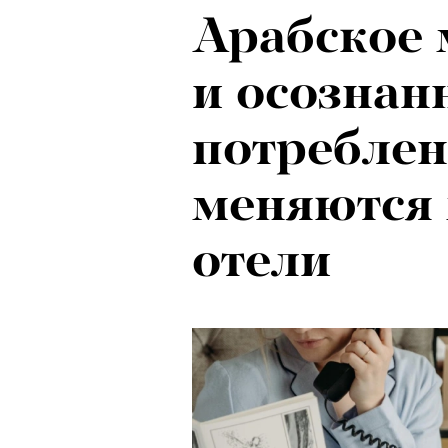
Арабское 
Локарно-2
и осознан
показали 
потреблен
фестиваля
меняются 
кино
отели