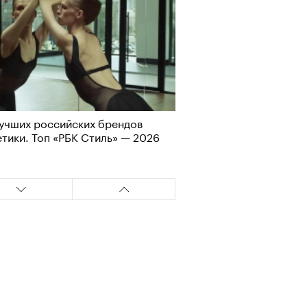
учших российских брендов
Визионеры» и masters:dom
тики. Топ «РБК Стиль» — 2026
ели первую резиденцию