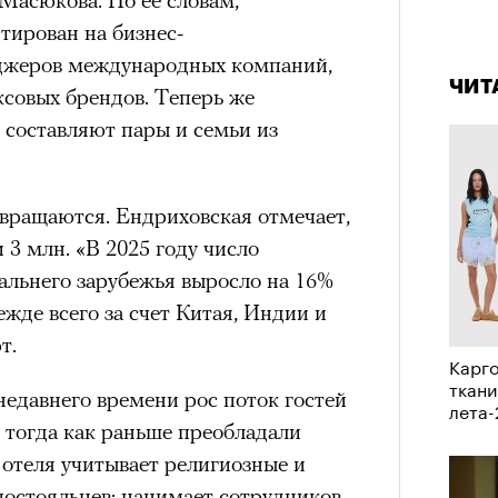
а
тирован на бизнес-
4 кол
пропу
ации, —
еджеров международных компаний,
вания, при котором подросток под
ЧИТ
ксовых брендов. Теперь же
ресса полностью уходит в себя,
 составляют пары и семьи из
ь, есть и реагировать на внешний
рнем по имени Нур (Саид Эль
вращаются. Ендриховская отмечает,
оини Шаи (Дуа Бутарбуш
и 3 млн. «В 2025 году число
м отказали в получении вида на
альнего зарубежья выросло на 16%
получных европейских стран.
жде всего за счет Китая, Индии и
обудить Нура к жизни:
т.
икает в его ужасные сны, в которых
Карго
в Европу.
ткани
недавнего времени рос поток гостей
лета
ЧИТ
, тогда как раньше преобладали
ственной составляющей фильма его
 отеля учитывает религиозные и
бросердечный призыв («Только вы
постояльцев: нанимает сотрудников
ет для тех, кто не понял,