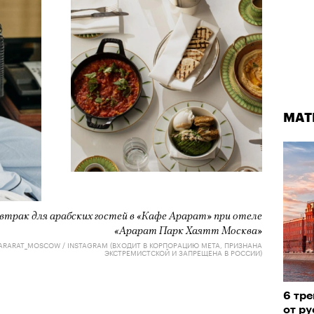
МАТ
МАТ
Кадр из фильма «Бумажный тигр»
© NEON
 завтрак для арабских гостей в «Кафе Арарат» при отеле
«Арарат Парк Хаятт Москва»
RARAT_MOSCOW / INSTAGRAM (ВХОДИТ В КОРПОРАЦИЮ META, ПРИЗНАНА
ЭКСТРЕМИСТСКОЙ И ЗАПРЕЩЕНА В РОССИИ)
СТА 2026
6 тре
Лока
от ру
двой