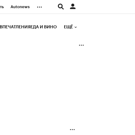
...
ть
Autonews
К Образование
ВПЕЧАТЛЕНИЯ
ЕДА И ВИНО
ЕЩЁ
д
Стиль
е рейтинги
иа
Финансы