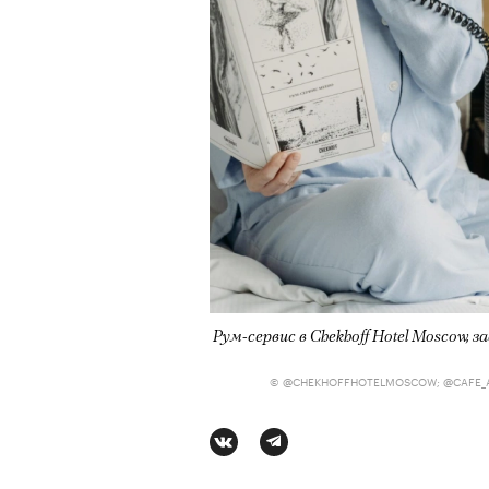
Рум-сервис в Chekhoff Hotel Moscow,
© @CHEKHOFFHOTELMOSCOW; @CAFE_A
АВТОР
СТАС ТЫРКИН
06 АВГУ