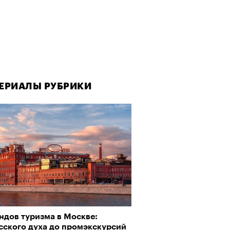
ЕРИАЛЫ РУБРИКИ
ЕРИАЛЫ РУБРИКИ
ндов туризма в Москве:
рно-2025: Япония наносит
сского духа до промэкскурсий
ной удар