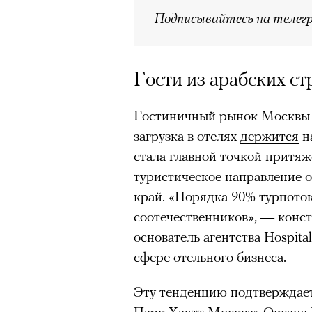
Подписывайтесь на телег
«Зеленые глаза» Фа
Труиля
Гости из арабских с
Фестиваль открылся с намек
показом на огромном экран
Гостиничный рынок Москвы в
камерного французского филь
загрузка в отелях
держится
н
Verts) режиссерского дуэта
стала главной точкой притя
Прошлая их кинолента «Гага
туристическое направление 
космонавта в мире, а хроник
край. «Порядка 90% турпото
комплекса на парижской окр
соотечественников», — конс
имя.
основатель агентства Hospita
сфере отельного бизнеса.
Новый фильм уступает «Гага
видели кино про детей из эм
Эту тенденцию подтверждае
российских), которые впадал
Парк Хаятт Москва» Оксана 