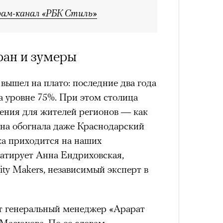
рам-канал «РБК Стиль»
нни Лиатар и Жереми
тран и зумеры
Лока
бассе
ом на политическую актуальность —
пуст
е Пьяццы Гранде
ышел на плато: последние два года
Сможе
ма «Зеленые глаза» (Les Yeux
а уровне 75%. При этом столица
отвеч
 Фанни Лиатар и Жереми Труиля.
жения для жителей регионов — как
рин» — отнюдь не байопик первого
она обогнала даже Краснодарский
а сноса многоквартирного
ка приходится на наших
аине, которому было присвоено его
татирует Анна Ендриховская,
lity Makers, независимый эксперт в
рину» в оригинальности: мы уже
игрантских семей (даже
т генеральный менеджер «Арарат
и в кому. В этом случае проблема со
Масюкова. По ее словам,