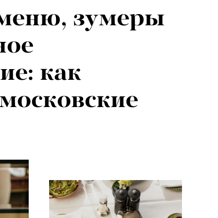
меню, зумеры
026: что
ное
на открытии
ие: как
 авторского
московские