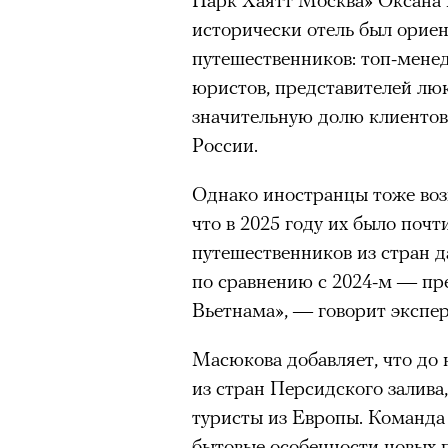
здоровьем касается синдром
исторически отель был ориен
отстраненности, или резигн
путешественников: топ-мен
редкого психогенного заболе
юристов, представителей лю
воздействием тяжелейшего ст
значительную долю клиентов
перестает двигаться, говорит
России.
мир. Это и происходит с па
Однако иностранцы тоже воз
Алами), братом главной гер
что в 2025 году их было почт
М’Зауки), когда их родителя
путешественников из стран д
жительство в одной из благо
по сравнению с 2024-м — пре
Безутешная Шая пытается пр
Вьетнама», — говорит экспер
наглотавшись таблеток, прон
их мать тонет при переправе 
Масюкова добавляет, что до 
из стран Персидского залива
При всей скромности художе
туристы из Европы. Команда
адресованный европейцам до
бытовые особенности новых 
можете нас спасти!» — сообща