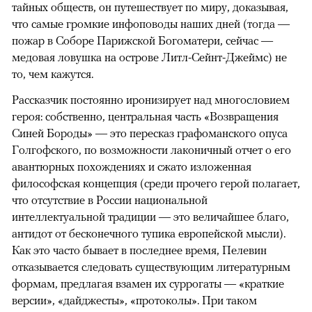
тайных обществ, он путешествует по миру, доказывая,
что самые громкие инфоповоды наших дней (тогда —
пожар в Соборе Парижской Богоматери, сейчас —
медовая ловушка на острове Литл-Сейнт-Джеймс) не
то, чем кажутся.
Рассказчик постоянно иронизирует над многословием
героя: собственно, центральная часть «Возвращения
Синей Бороды» — это пересказ графоманского опуса
Голгофского, по возможности лаконичный отчет о его
авантюрных похождениях и сжато изложенная
философская концепция (среди прочего герой полагает,
что отсутствие в России национальной
интеллектуальной традиции — это величайшее благо,
антидот от бесконечного тупика европейской мысли).
Как это часто бывает в последнее время, Пелевин
отказывается следовать существующим литературным
формам, предлагая взамен их суррогаты — «краткие
версии», «дайджесты», «протоколы». При таком