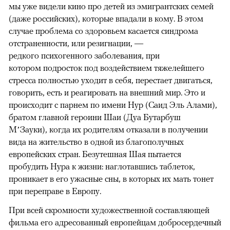
мы уже видели кино про детей из эмигрантских семей
(даже российских), которые впадали в кому. В этом
случае проблема со здоровьем касается синдрома
отстраненности, или резигнации, —
редкого психогенного заболевания, при
котором подросток под воздействием тяжелейшего
стресса полностью уходит в себя, перестает двигаться,
говорить, есть и реагировать на внешний мир. Это и
происходит с парнем по имени Нур (Саид Эль Алами),
братом главной героини Шаи (Дуа Бутарбуш
М’Зауки), когда их родителям отказали в получении
вида на жительство в одной из благополучных
европейских стран. Безутешная Шая пытается
пробудить Нура к жизни: наглотавшись таблеток,
проникает в его ужасные сны, в которых их мать тонет
при переправе в Европу.
При всей скромности художественной составляющей
фильма его адресованный европейцам добросердечный