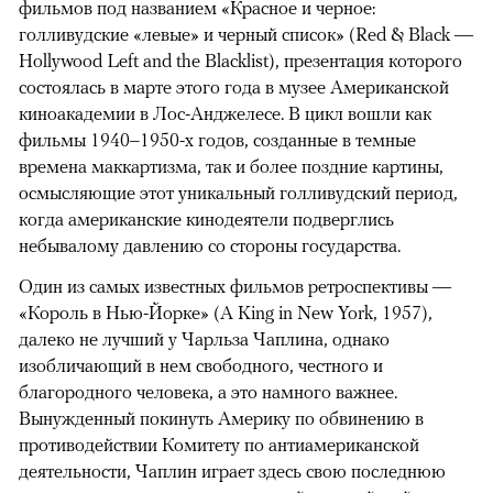
фильмов под названием «Красное и черное:
голливудские «левые» и черный список» (Red & Black —
Hollywood Left and the Blacklist), презентация которого
состоялась в марте этого года в музее Американской
киноакадемии в Лос-Анджелесе. В цикл вошли как
фильмы 1940–1950-х годов, созданные в темные
времена маккартизма, так и более поздние картины,
осмысляющие этот уникальный голливудский период,
когда американские кинодеятели подверглись
небывалому давлению со стороны государства.
Один из самых известных фильмов ретроспективы —
«Король в Нью-Йорке» (A King in New York, 1957),
далеко не лучший у Чарльза Чаплина, однако
изобличающий в нем свободного, честного и
благородного человека, а это намного важнее.
Вынужденный покинуть Америку по обвинению в
противодействии Комитету по антиамериканской
деятельности, Чаплин играет здесь свою последнюю