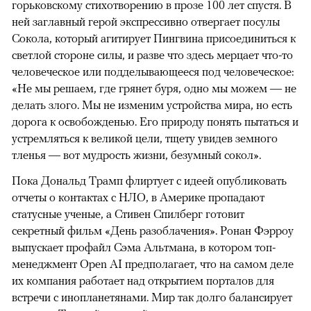
горьковскому стихотворению в прозе 100 лет спустя. В
ней заглавный герой экспрессивно отвергает посулы
Сокола, который агитирует Пингвина присоединиться к
светлой стороне силы, и разве что здесь мерцает что-то
человеческое или подделывающееся под человеческое:
«Не мы решаем, где грянет буря, одно мы можем — не
делать злого. Мы не изменим устройства мира, но есть
дорога к освобожденью. Его природу понять пытаться и
устремляться к великой цели, тщету увидев земного
тленья — вот мудрость жизни, безумный сокол».
Пока Дональд Трамп флиртует с идеей опубликовать
отчеты о контактах с НЛО, в Америке пропадают
статусные ученые, а Стивен Спилберг готовит
секретный фильм «День разоблачения». Ронан Фэрроу
выпускает профайл Сэма Альтмана, в котором топ-
менеджмент Open AI предполагает, что на самом деле
их компания работает над открытием порталов для
встречи с инопланетянами. Мир так долго балансирует