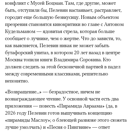
конфликт с Мусей Боцман. Там, где другие, может
быть, отступили бы, Пелевин настаивает, растравляет,
городит еще большую безвкусицу. Новым объектом
презрения становятся кинокритики во главе с Антоном
Кудельманом — ядовитая стрела, которая больше
сообщает о лучнике, чем о жертве. Что до зависти, то,
как выясняется, Пелевин никак не может забыть
бутафорский унитаз, в котором 20 лет назад в центре
Москвы топили книги Владимира Сорокина. Кто
должен следить за этой бесконечной партией в падел
между современными классиками, решительно
непонятно.
«Возвращение...» — безрадостное, ничем не
вознаграждающее чтение. У основной части есть два
приложения — повесть «Пирамида Авраама» (да, в
2026 году Пелевин готов вышучивать концепцию
«пирамиды Маслоу»; о блеющей развязке этого сюжета
лучше умолчать) и «Песня о Пингвине» — ответ