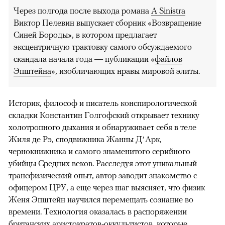
Через полгода после выхода романа
A Sinistra
Виктор Пелевин выпускает сборник «Возвращение
Синей Бороды», в котором предлагает
эксцентричную трактовку самого обсуждаемого
скандала начала года — публикации «
файлов
Эпштейна
», изобличающих нравы мировой элиты.
Историк, философ и писатель конспирологической
складки Константин Голгофский открывает технику
холотропного дыхания и обнаруживает себя в теле
Жиля де Рэ, сподвижника Жанны Д’Арк,
чернокнижника и самого знаменитого серийного
убийцы Средних веков. Расследуя этот уникальный
трансфизический опыт, автор заводит знакомство с
офицером ЦРУ, а еще через шаг выясняет, что физик
Женя Эпштейн научился перемещать сознание во
времени. Технология оказалась в распоряжении
британских аристократов-оккультистов, которые