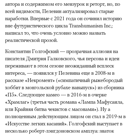
автора и содержимом его мензурок и реторт, но, по
всей видимости, Пелевин актуализировал старые
наработки. Впервые с 2021 года он сочинил историю
вне футуристического цикла Transhumanism Inc.;
написал то, что очень условно можно назвать
реалистической прозой.
Константин Голгофский — прозрачная аллюзия на
писателя Дмитрия Галковского, чья персона и идеи
переживают в этом сезоне неожиданный всплеск
интереса, — появился у Пелевина еще в 2008-м в
рассказе «Некромент» («симпатичный рыжебородый
хоббит в монгольской рубахе навыпуск») из сборника
«П5». Следующее камео — в 2016-м в очерке
«Храмлаг» (третья часть романа «Лампа Мафусаила,
или Крайняя битва чекистов с масонами»). Ну а
полноценным действующим лицом он стал в 2019-м в
«Искусстве легких касаний». Голгофский выступает в
несколько роберт-лэнгдоновском амплуа: знаток