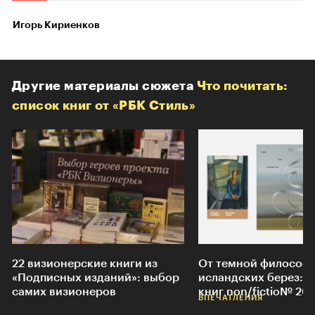
Игорь Кириенков
Другие материалы сюжета
Что почитать:
список книг от «РБК Стиль»
22 визионерские книги из
От темной философ
«Подписных изданий»: выбор
исландских берез: 1
самих визионеров
книг non/fictio№ 20
ㅤㅤㅤㅤㅤ
ВПЕЧАТЛЕНИЯ