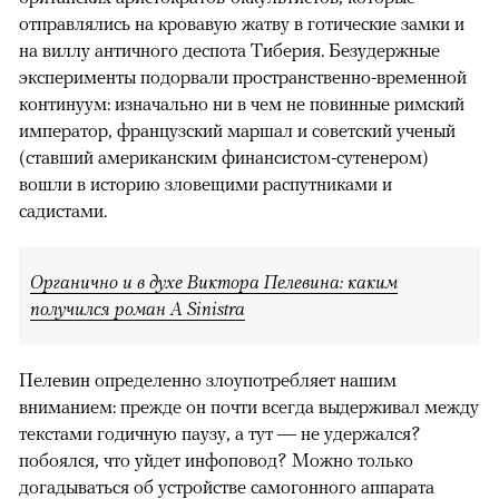
отправлялись на кровавую жатву в готические замки и
на виллу античного деспота Тиберия. Безудержные
эксперименты подорвали пространственно-временной
континуум: изначально ни в чем не повинные римский
император, французский маршал и советский ученый
(ставший американским финансистом-сутенером)
вошли в историю зловещими распутниками и
садистами.
Органично и в духе Виктора Пелевина: каким
получился роман A Sinistra
Пелевин определенно злоупотребляет нашим
вниманием: прежде он почти всегда выдерживал между
текстами годичную паузу, а тут — не удержался?
побоялся, что уйдет инфоповод? Можно только
догадываться об устройстве самогонного аппарата