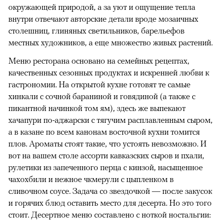
окружающей природой, а за уют и ощущение тепла
внутри отвечают авторские детали вроде мозаичных
столешниц, глиняных светильников, барельефов
местных художников, а еще множество живых растений.
Меню ресторана основано на семейных рецептах,
качественных сезонных продуктах и искренней любви к
гастрономии. На открытой кухне готовят те самые
хинкали с сочной бараниной и говядиной (а также с
пикантной начинкой том ям), здесь же выпекают
хачапури по-аджарски с тягучим расплавленным сыром,
а в казане по всем канонам восточной кухни томится
плов. Ароматы стоят такие, что устоять невозможно. И
вот на вашем столе ассорти кавказских сыров и пхали,
рулетики из запеченного перца с кинзой, насыщенное
чахохбили и нежное чкмерули с цыпленком в
сливочном соусе. Задача со звездочкой — после закусок
и горячих блюд оставить место для десерта. Но это того
стоит. Десертное меню составлено с ноткой ностальгии: