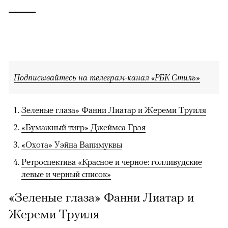
Подписывайтесь на телеграм-канал «РБК Стиль»
Зеленые глаза» Фанни Лиатар и Жереми Труиля
«Бумажный тигр» Джеймса Грэя
«Охота» Уэйна Вапимуквы
Ретроспектива «Красное и черное: голливудские
левые и черный список»
«Зеленые глаза» Фанни Лиатар и
Жереми Труиля