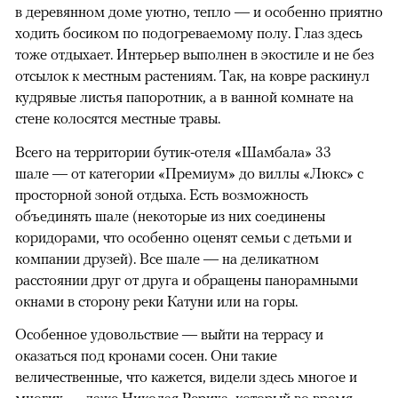
в деревянном доме уютно, тепло — и особенно приятно
ходить босиком по подогреваемому полу. Глаз здесь
тоже отдыхает. Интерьер выполнен в экостиле и не без
отсылок к местным растениям. Так, на ковре раскинул
кудрявые листья папоротник, а в ванной комнате на
стене колосятся местные травы.
Всего на территории бутик-отеля «Шамбала» 33
шале — от категории «Премиум» до виллы «Люкс» с
просторной зоной отдыха. Есть возможность
объединять шале (некоторые из них соединены
коридорами, что особенно оценят семьи с детьми и
компании друзей). Все шале — на деликатном
расстоянии друг от друга и обращены панорамными
окнами в сторону реки Катуни или на горы.
Особенное удовольствие — выйти на террасу и
00:00
/
00:00
оказаться под кронами сосен. Они такие
величественные, что кажется, видели здесь многое и
многих — даже Николая Рериха, который во время