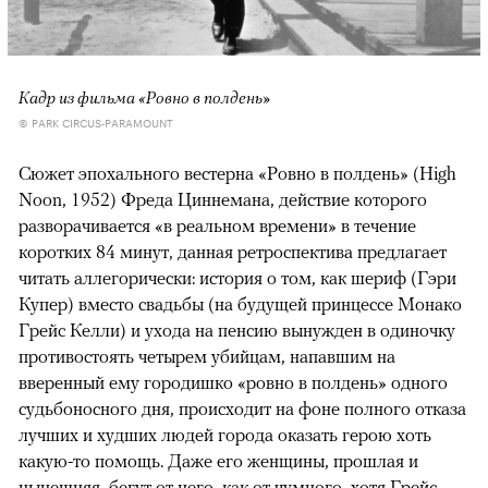
Кадр из фильма «Ровно в полдень»
© PARK CIRCUS-PARAMOUNT
Сюжет эпохального вестерна «Ровно в полдень» (High
Noon, 1952) Фреда Циннемана, действие которого
разворачивается «в реальном времени» в течение
коротких 84 минут, данная ретроспектива предлагает
читать аллегорически: история о том, как шериф (Гэри
Купер) вместо свадьбы (на будущей принцессе Монако
Грейс Келли) и ухода на пенсию вынужден в одиночку
противостоять четырем убийцам, напавшим на
вверенный ему городишко «ровно в полдень» одного
судьбоносного дня, происходит на фоне полного отказа
лучших и худших людей города оказать герою хоть
какую-то помощь. Даже его женщины, прошлая и
нынешняя, бегут от него, как от чумного, хотя Грейс