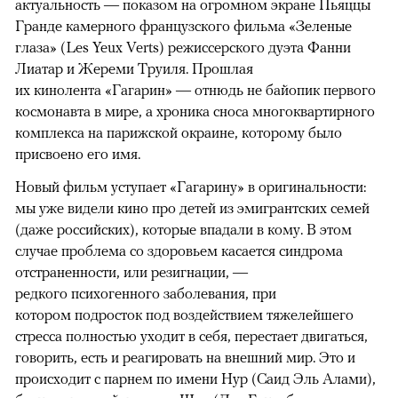
актуальность — показом на огромном экране Пьяццы
Гранде камерного французского фильма «Зеленые
глаза» (Les Yeux Verts) режиссерского дуэта Фанни
Лиатар и Жереми Труиля. Прошлая
их кинолента «Гагарин» — отнюдь не байопик первого
космонавта в мире, а хроника сноса многоквартирного
комплекса на парижской окраине, которому было
присвоено его имя.
Новый фильм уступает «Гагарину» в оригинальности:
мы уже видели кино про детей из эмигрантских семей
(даже российских), которые впадали в кому. В этом
случае проблема со здоровьем касается синдрома
отстраненности, или резигнации, —
редкого психогенного заболевания, при
котором подросток под воздействием тяжелейшего
стресса полностью уходит в себя, перестает двигаться,
говорить, есть и реагировать на внешний мир. Это и
происходит с парнем по имени Нур (Саид Эль Алами),