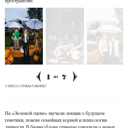
пространстве.
00:00
/
00:00
1
7
из
© ПРЕСС-СЛУЖБА Т-БИЗНЕС
На «Зеленой сцене» звучали лекции о будущем
генетики, поиске семейных корней и психологии
личности. В бизнес-блоке спикеры говорили о новых