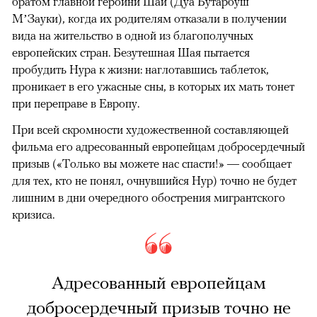
братом главной героини Шаи (Дуа Бутарбуш
М’Зауки), когда их родителям отказали в получении
вида на жительство в одной из благополучных
европейских стран. Безутешная Шая пытается
пробудить Нура к жизни: наглотавшись таблеток,
проникает в его ужасные сны, в которых их мать тонет
при переправе в Европу.
При всей скромности художественной составляющей
фильма его адресованный европейцам добросердечный
призыв («Только вы можете нас спасти!» — сообщает
для тех, кто не понял, очнувшийся Нур) точно не будет
лишним в дни очередного обострения мигрантского
кризиса.
Адресованный европейцам
добросердечный призыв точно не