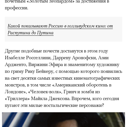
почетным «Золотым леопардом» за достижения в
профессии.
Какой показывают Россию в голливудском кино: от
Распутина до Путина
Другие подобные почести достанутся в этом году
Изабелле Росселлини, Даррену Аронофски, Азии
Ардженто, Виржини Эфира и знаменитому художнику
по гриму Рику Бейкеру, с помощью которого появились
на свет десятки самых известных кинематографических
монстров, в том числе «Американский оборотень в
Лондоне», «Человек-волк», Гринч и зомби из
«Триллера» Майкла Джексона. Впрочем, кого сегодня
пугают эти милые ностальгические персонажи?