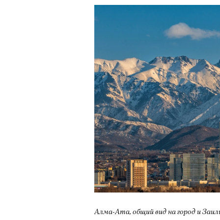
здоровьем касается синдром
отстраненности, или резигн
редкого психогенного заболе
воздействием тяжелейшего ст
перестает двигаться, говорит
мир. Это и происходит с па
Алами), братом главной гер
М’Зауки), когда их родителя
жительство в одной из благо
Безутешная Шая пытается пр
наглотавшись таблеток, прон
их мать тонет при переправе 
При всей скромности художе
адресованный европейцам до
Алма-Ата, общий вид на город и Заи
можете нас спасти!» — сообща