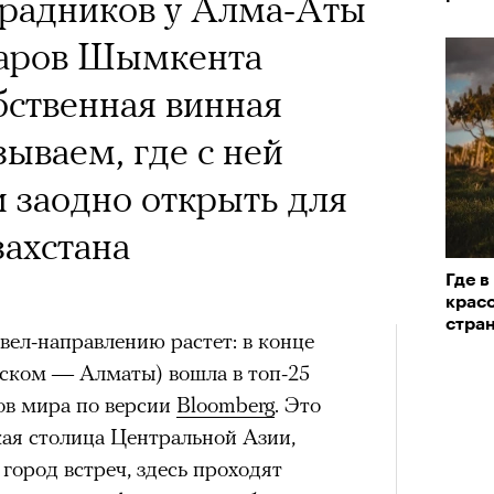
 Тыркин рассказывает о
градников у Алма-Аты
«РБК 
на остросоциальные
уаров Шымкента
пров
ственная винная
зываем, где с ней
 заодно открыть для
захстана
рам-канал «РБК Стиль»
Где в
Лока
красо
Корей
стра
взро
евел-направлению растет: в конце
ар и Жереми Труиля
Кира 
хском — Алматы) вошла в топ-25
Грэя
доск
ов мира по версии
Bloomberg
. Это
штук
ая столица Центральной Азии,
рное: голливудские левые и черный
 город встреч, здесь проходят