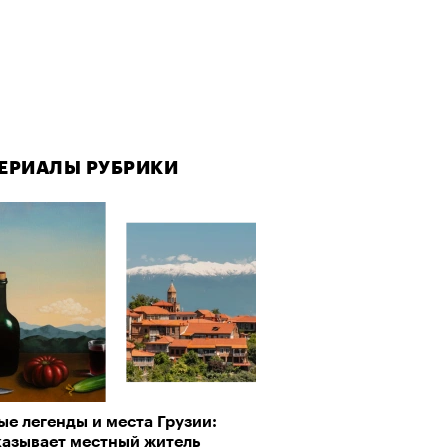
ЕРИАЛЫ РУБРИКИ
ЕРИАЛЫ РУБРИКИ
е легенды и места Грузии:
рно-2025: Япония наносит
казывает местный житель
ной удар