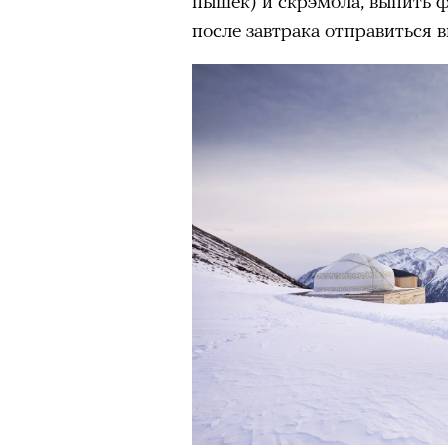
пышек) и скрэмбла, выпить ф
после завтрака отправиться в
Кадр из фильма «Зеленые глаза»
© JUNE FILMS