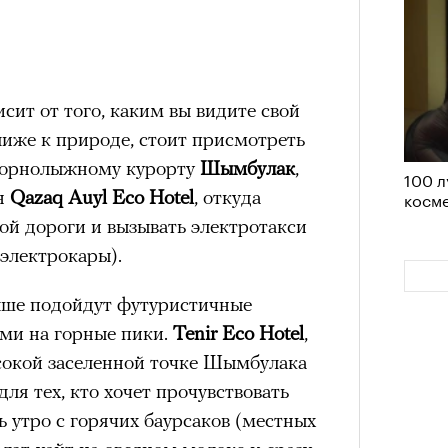
удет лишним в дни очередного
зиса.
ит от того, каким вы видите свой
ближе к природе, стоит присмотреть
ый европейцам
к горнолыжному курорту
Шымбулак
,
100 л
«РБК 
ен
Qazaq Auyl Eco Hotel
, откуда
косме
пров
ечный призыв
ой дороги и вызывать электротакси
электрокары).
удет лишним в
ше подойдут футуристичные
ого обострения
ми на горные пики.
Tenir Eco Hotel
,
ого кризиса.
сокой заселенной точке Шымбулака
для тех, кто хочет прочувствовать
ь утро с горячих баурсаков (местных