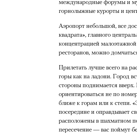
международные форумы и му
горнолыжные курорты и цент
«Зеленые глаза» Фа
Труиля
Аэропорт небольшой, все до
квадрата», главного централь
Фестиваль открылся с намек
концентрацией малоэтажной 
показом на огромном экран
ресторанов, можно домчаться
камерного французского филь
Verts) режиссерского дуэта
Прилетать лучше всего на ра
Прошлая их кинолента «Гага
горы как на ладони. Город вс
космонавта в мире, а хроник
стороны поднимается вверх.
комплекса на парижской окр
ориентироваться не по номера
имя.
ближе к горам или к степи. «
посередине и оправдывает св
Новый фильм уступает «Гага
расположены в шахматном пор
видели кино про детей из эм
пересечение — вас поймут бе
российских), которые впадал