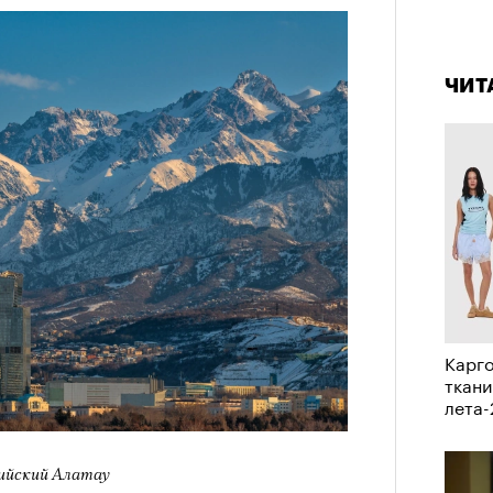
а
4 кол
пропу
ации, —
вания, при котором подросток под
ЧИТ
ресса полностью уходит в себя,
ь, есть и реагировать на внешний
рнем по имени Нур (Саид Эль
оини Шаи (Дуа Бутарбуш
м отказали в получении вида на
получных европейских стран.
обудить Нура к жизни:
икает в его ужасные сны, в которых
Карго
в Европу.
ткани
лета
ЧИТ
ственной составляющей фильма его
бросердечный призыв («Только вы
лийский Алатау
ет для тех, кто не понял,