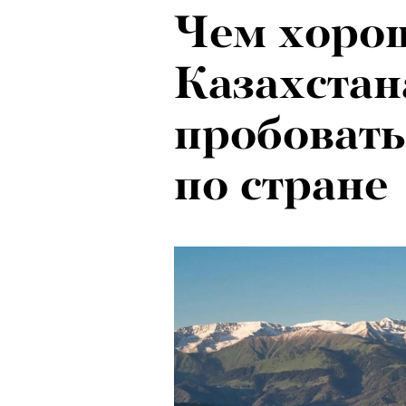
Чем хоро
Локарно-2
Казахстана
показали 
пробовать
фестиваля
по стране
кино