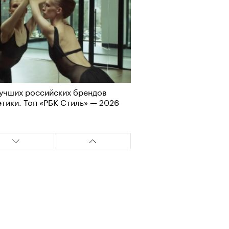
учших российских брендов
Визионеры» и masters:dom
тики. Топ «РБК Стиль» — 2026
ели первую резиденцию