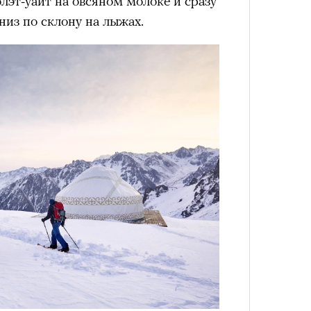
лэт-уайт на овсяном молоке и сразу
Как т
низ по склону на лыжах.
Кира 
выра
доск
Вост
штук
Умный
Сможе
осваи
отвеч
Trave