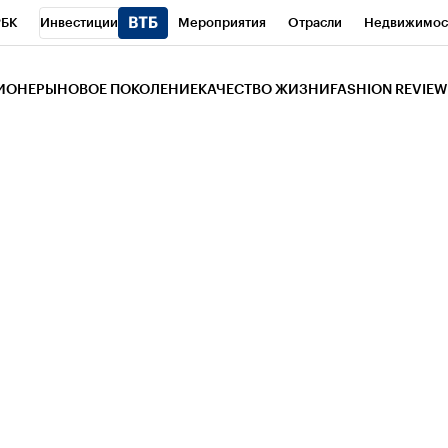
РБК
Инвестиции
Мероприятия
Отрасли
Недвижимос
и
Телеканал
РБК Вино
Спорт
Школа управления РБК
РБ
ЗИОНЕРЫ
НОВОЕ ПОКОЛЕНИЕ
КАЧЕСТВО ЖИЗНИ
FASHION REVIEW
РБК Life
Тренды
Визионеры
Национальные проекты
Горо
 Бизнес-среда
Дискуссионный клуб
Исследования
Кредитны
Газета
Спецпроекты СПб
Конференции СПб
Спецпроекты
трагентов
Политика
Экономика
Бизнес
Технологии и мед
ой валюты