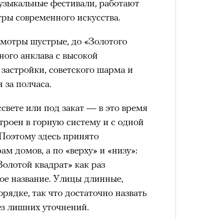
зыкальные фестивали, работают
ры современного искусства.
нни Лиатар и Жереми
смотры шустрые, до «Золотого
Лока
ного анклава с высокой
бассе
ом на политическую актуальность —
застройки, советского шарма и
пуст
е Пьяццы Гранде
 за полчаса.
Сможе
ма «Зеленые глаза» (Les Yeux
отвеч
 Фанни Лиатар и Жереми Труиля.
ссвете или под закат — в это время
рин» — отнюдь не байопик первого
троен в горную систему и с одной
а сноса многоквартирного
 Поэтому здесь принято
аине, которому было присвоено его
м домов, а по «верху» и «низу»:
Золотой квадрат» как раз
ое название. Улицы длинные,
рину» в оригинальности: мы уже
ядке, так что достаточно назвать
игрантских семей (даже
з лишних уточнений.
и в кому. В этом случае проблема со