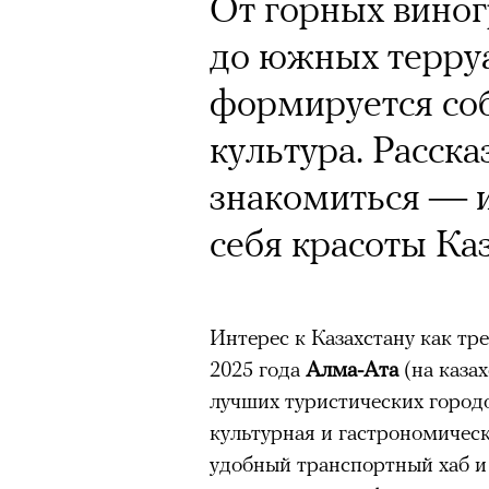
Кинокритик Стас
От горных вино
первых показах 
до южных терр
темы
формируется соб
культура. Расска
знакомиться — и
себя красоты Ка
Подписывайтесь на телег
Интерес к Казахстану как тр
Зеленые глаза» Фанни Лиат
2025 года
Алма-Ата
(на каза
«Бумажный тигр» Джеймса 
лучших туристических город
«Охота» Уэйна Вапимуквы
культурная и гастрономическ
Ретроспектива «Красное и че
удобный транспортный хаб и
список»