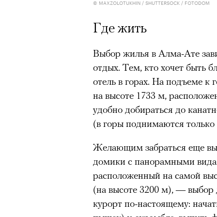
© MAXZOLOTUKHIN / SHUTTERSOCK / FOTODOM
очнувшийся Нур) точно не б
Где жить
обострения мигрантского кри
00:00
/
00:00
Выбор жилья в Алма-Ате завис
отдых. Тем, кто хочет быть 
Адресованн
отель в горах. На подъеме 
на высоте 1733 м, располож
добросерд
удобно добираться до канатн
(в горы поднимаются только 
точно не б
Желающим забраться еще вы
дни очередн
домики с панорамными вида
мигрантск
расположенный на самой вы
(на высоте 3200 м), — выбор 
курорт по-настоящему: начат