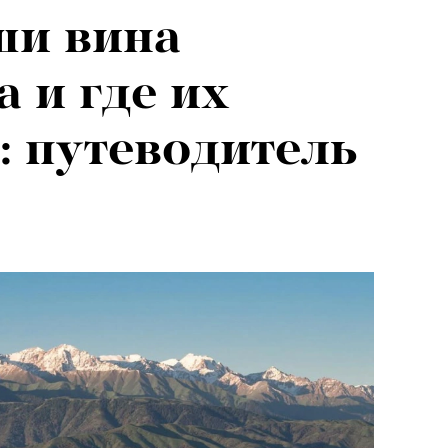
ши вина
026: что
 и где их
на открытии
: путеводитель
 авторского