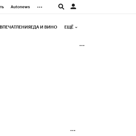
...
ть
Autonews
К Образование
ВПЕЧАТЛЕНИЯ
ЕДА И ВИНО
ЕЩЁ
д
Стиль
е рейтинги
иа
Финансы