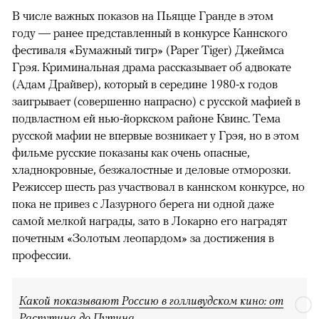
В числе важных показов на Пьяцце Гранде в этом
году — ранее представленный в конкурсе Каннского
фестиваля «Бумажный тигр» (Paper Tiger) Джеймса
Грэя. Криминальная драма рассказывает об адвокате
(Адам Драйвер), который в середине 1980-х годов
заигрывает (совершенно напрасно) с русской мафией в
подвластном ей нью-йоркском районе Квинс. Тема
русской мафии не впервые возникает у Грэя, но в этом
фильме русские показаны как очень опасные,
хладнокровные, безжалостные и деловые отморозки.
Режиссер шесть раз участвовал в каннском конкурсе, но
пока не привез с Лазурного берега ни одной даже
самой мелкой награды, зато в Локарно его наградят
почетным «Золотым леопардом» за достижения в
профессии.
Какой показывают Россию в голливудском кино: от
Распутина до Путина