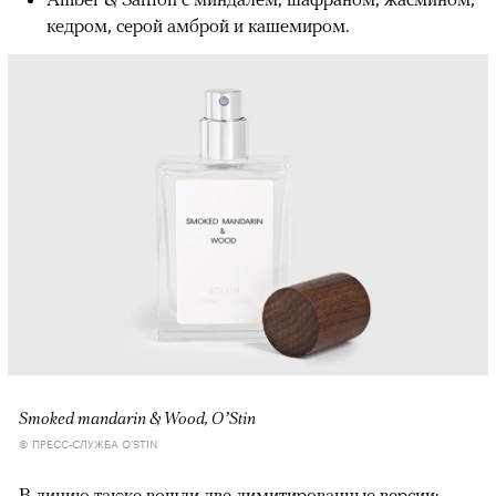
кедром, серой амброй и кашемиром.
Smoked mandarin & Wood, O’Stin
© ПРЕСС-СЛУЖБА O'STIN
В линию также вошли две лимитированные версии: