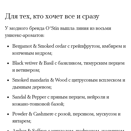
Для тех, кто хочет все и сразу
У модного бренда O’Stin вышла линия из восьми
унисекс-ароматов:
Bergamot & Smoked cedar с грейпфрутом, имбирем и
копченым кедром;
Black vetiver & Basil с базиликом, тимурским перцем
и ветивером;
Smoked mandarin & Wood с цитрусовым всплеском и
дымным деревом;
Sandal & Pepper с пряным перцем, нейроли и
кожано-тонковой базой;
Powder & Cashmere с розой, персиком, мускусом и
янтарем;
Amber & Saffron с миндалем, шафраном, жасмином,