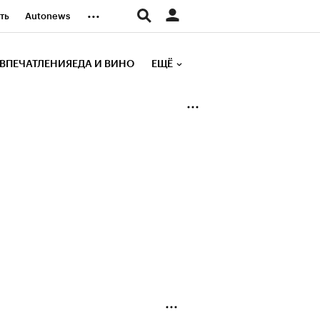
...
ть
Autonews
К Образование
ВПЕЧАТЛЕНИЯ
ЕДА И ВИНО
ЕЩЁ
д
Стиль
е рейтинги
иа
Финансы