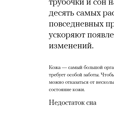
трубочки и сон н
десять самых р
Кампания Ekonik
повседневных п
Уайтли вызвала 
ускоряют появле
работы с зарубе
изменений.
на рекламу и во
обувь бренда. П
Кожа
— самый большой орга
маркетолога Ир
требует особой заботы. Чтобы
можно отказаться от нескол
состояние кожи.
Ekonika — главный ньюсмейк
бренд снял в осенне-зимней
Недостаток сна
супермодель Роузи Хантингт