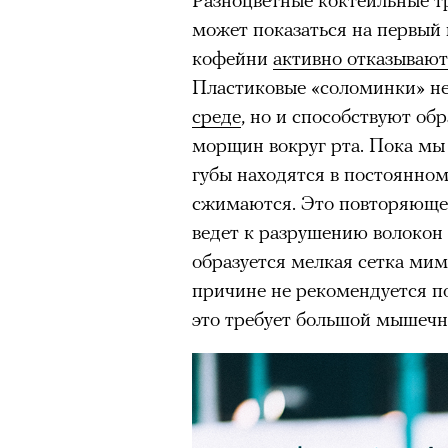
может показаться на первый
Съемки топ-моделей, инфлюе
кофейни
активно отказывают
спортсменов остаются одним
Пластиковые «соломинки» н
привлечь внимание к бренду.
среде
, но и способствуют о
новость живет не больше су
морщин вокруг рта. Пока мы 
достигает предельной плотно
губы находятся в постоянно
сжимаются. Это повторяюще
Многие маркетологи мечтают
ведет к разрушению волокон к
звездой — в идеале с безупр
образуется мелкая сетка ми
выбирают для рекламных ка
причине не рекомендуется по
них, как правило, выше меди
это требует большой мышечно
СМИ, за ними следят десятк
Исследования узнаваемости 
российская аудитория лучше 
отечественных. Привлекая та
большие охваты, рост узнава