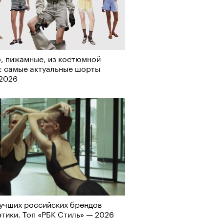
, пижамные, из костюмной
Визионеры» и masters:dom
: самые актуальные шорты
ели первую резиденцию
-2026
учших российских брендов
Альтман, Altman Talks: «Умение
тики. Топ «РБК Стиль» — 2026
азать — это освобождающая