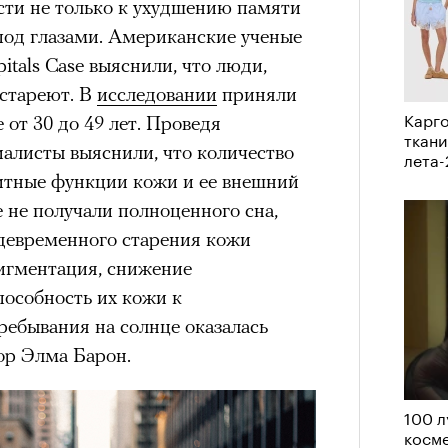
сти не только к ухудшению памяти
VIII века, а Роузи позировала с
под глазами. Американские ученые
умки-таксы. Бренд едва успел
itals Case выяснили, что люди,
прещенной социальной сети, как
 стареют. В
тики. При этом снимать мировых
исследовании
приняли
Карго
«РБК 
 от 30 до 49 лет. Проведя
 рынка уже привыкли: вспомнить
ткани
пров
иалисты выяснили, что количество
 Шейк, 12 Storeez и Наталью
лета
итные функции кожи и ее внешний
российского контекста Тину Кунаки
е не получали полноценного сна,
Хоск у самой Ekonika.
девременного старения кожи
игментация, снижение
пособность их кожи к
ребывания на солнце оказалась
ор Элма Барон.
100 л
Кира 
косме
доск