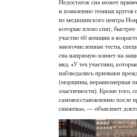
Недостаток сна может приве
Париже в интерьерах дворца X
и появлению темных кругов 
главными новинками вроде с
из медицинского центра Hosp
выложить первые кадры в за
которые плохо спят, быстрее
получил резкую порцию кри
участие 60 женщин в возрасте
звезд отечественные игроки
многочисленные тесты, спец
хотя бы Gloria Jeans и Ирину
сна напрямую влияет на защ
Водянову и даже далеких от 
вид. «У тех участниц, которы
в кампании Lavarice и Эльзу 
наблюдались признаки преж
(морщины, неравномерная п
эластичности). Кроме того, с
самовосстановлению после п
снижена», — объясняет докт