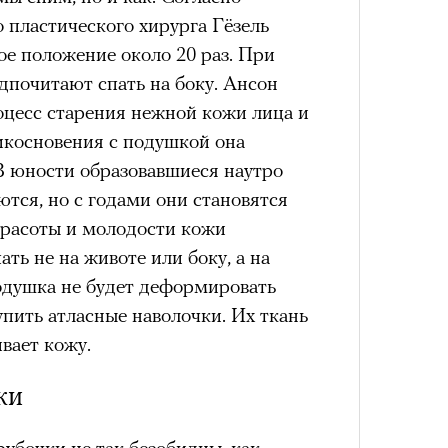
 нельзя было пригласить локальную
 пластического хирурга Гёзель
дположениями, что теперь Ekonika
ое положение около 20 раз. При
елий, чтобы «покрыть» контракт с
дпочитают спать на боку. Ансон
та бренд удалил фото из своего
оцесс старения нежной кожи лица и
Умный
4 кол
лежит компании Meta, чья
осваи
пропу
икосновения с подушкой она
Trave
емистской и запрещена в РФ),
но
 В юности образовавшиеся наутро
 этом в компании пояснили, что
тся, но с годами они становятся
риальных ограничений на
красоты и молодости кожи
пермоделью.
ть не на животе или боку, а на
одушка не будет деформировать
пить атласные наволочки. Их ткань
вает кожу.
ки
Карго
ткани
у restore, бренд-консультант, eх CMO Ekonika
убочки не так безобидны, как