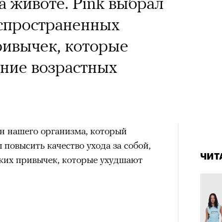
а животе. Pink выбрал
аспространенных
a с Роузи Хантингтон-
ривычек, которые
споры об уместности
ние возрастных
жной звездой, расходах
зможном росте цен на
опросили разобрать кейс
н нашего организма, который
4 кол
ину Зуеву
пропу
 повысить качество ухода за собой,
ЧИТ
ЧИТ
ьких привычек, которые ухудшают
ер последних дней. Российский
 рекламной кампании британскую
он-Уайтли. Cъемки проходили в