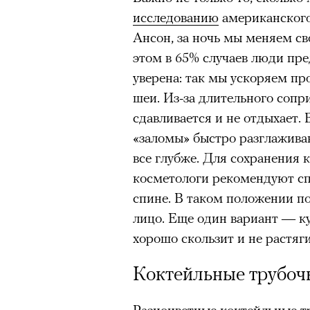
00:00
/
00:00
задавались вопросом, почему
исследованию
американского
звезду, другие делились пре
Ансон, за ночь мы меняем св
повысит стоимость своих изд
этом в 65% случаев люди пре
зарубежной моделью. 4 авгус
уверена: так мы ускоряем пр
аккаунта в Instagram
(принад
шеи. Из-за длительного сопр
деятельность признана экстр
сдавливается и не отдыхает.
оставил на своем сайте. При
«заломы» быстро разглаживаю
фото удалили из-за террито
все глубже. Для сохранения 
использование контента с су
косметологи рекомендуют спа
спине. В таком положении п
лицо. Еще один вариант — ку
хорошо скользит и не растяги
Коктейльные трубоч
Ирина Зуева, директор по маркетинг
Разноцветные коктейльные тр