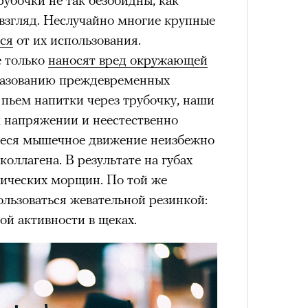
лета
 взгляд. Неслучайно многие крупные
нсеров, деятелей искусства или
ся
от их использования.
 из самых действенных способов
е только
наносят вред окружающей
 Особенно сейчас, когда любая
бразованию преждевременных
ток, а информационный шум
пьем напитки через трубочку, наши
сти.
м напряжении и неестественно
еся мышечное движение неизбежно
 заключить контракт с мировой
оллагена. В результате на губах
ечной репутацией.
Почему бренды
мических морщин. По той же
100 л
мпаний западных знаменитостей? У
косме
льзоваться жевательной резинкой:
йный вес: о них регулярно пишут
й активности в щеках.
и и сотни миллионов подписчиков.
также нередко показывают, что
знает мировых звезд, чем многих
кую персону, бренд рассчитывает на
емости и выход за пределы