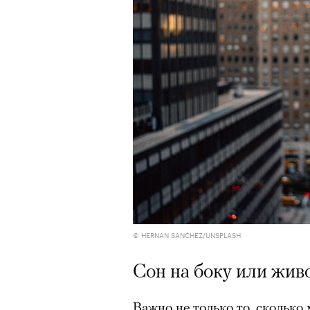
Роу
1
8
из
© HERNAN SANCHEZ/UNSPLASH
Eko
© ПР
Сон на боку или жив
Критикуя кейс с Роузи Ханти
Важно не только то, сколько 