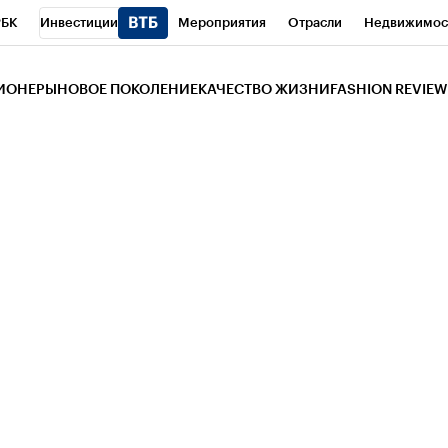
РБК
Инвестиции
Мероприятия
Отрасли
Недвижимос
и
Телеканал
РБК Вино
Спорт
Школа управления РБК
РБ
ЗИОНЕРЫ
НОВОЕ ПОКОЛЕНИЕ
КАЧЕСТВО ЖИЗНИ
FASHION REVIEW
РБК Life
Тренды
Визионеры
Национальные проекты
Горо
 Бизнес-среда
Дискуссионный клуб
Исследования
Кредитны
Газета
Спецпроекты СПб
Конференции СПб
Спецпроекты
трагентов
Политика
Экономика
Бизнес
Технологии и мед
ой валюты