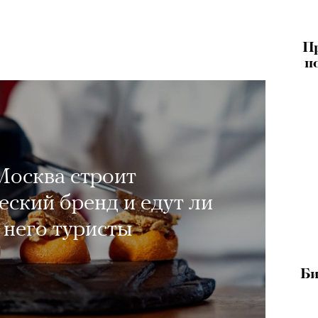
Пр
п
Москва строит
ский бренд и едут ли
 него туристы
Би