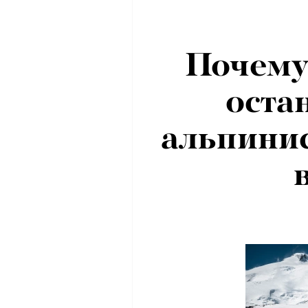
Почему
оста
альпинис