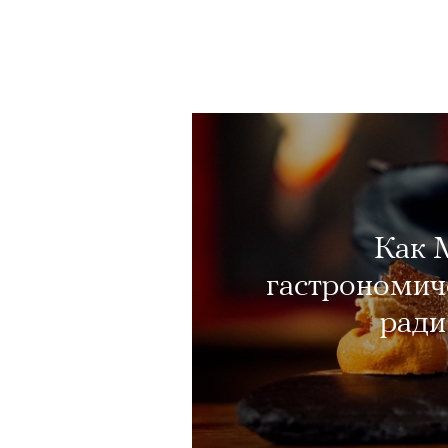
Как 
гастрономиче
ради