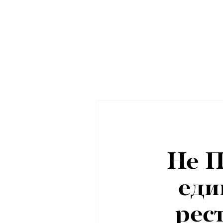
Не 
еди
рес