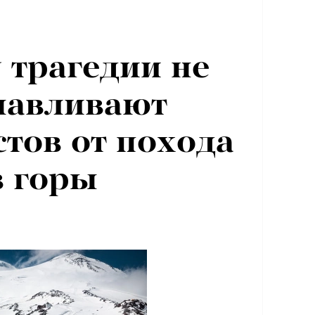
 трагедии не
навливают
тов от похода
в горы