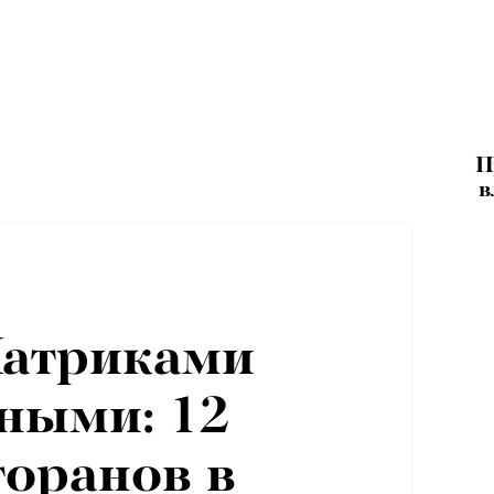
П
в
Патриками
ными: 12
торанов в