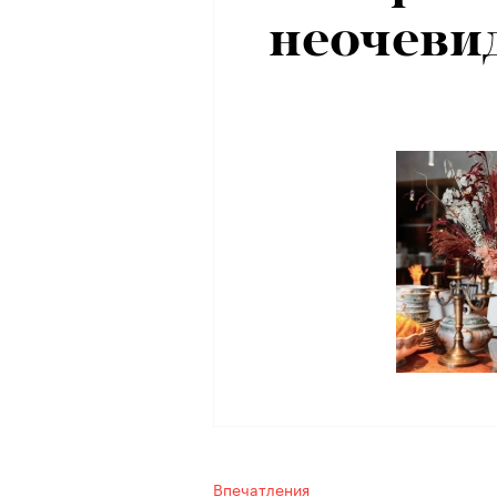
неочеви
М
Впечатления