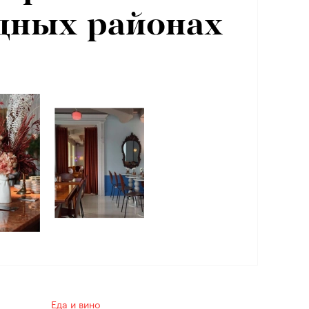
дных районах
осквы
Еда и вино