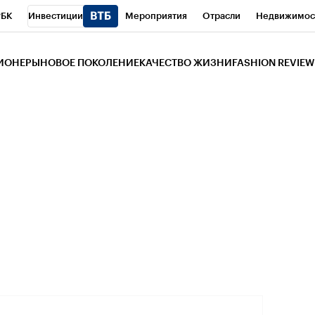
РБК
Инвестиции
Мероприятия
Отрасли
Недвижимос
и
Телеканал
РБК Вино
Спорт
Школа управления РБК
РБ
ЗИОНЕРЫ
НОВОЕ ПОКОЛЕНИЕ
КАЧЕСТВО ЖИЗНИ
FASHION REVIEW
РБК Life
Тренды
Визионеры
Национальные проекты
Горо
 Бизнес-среда
Дискуссионный клуб
Исследования
Кредитны
Газета
Спецпроекты СПб
Конференции СПб
Спецпроекты
трагентов
Политика
Экономика
Бизнес
Технологии и мед
ой валюты