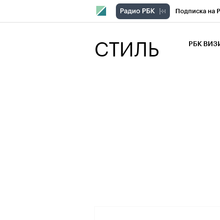
Подписка на 
РБК Компани
СТИЛЬ
РБК ВИ
РБК Курсы
Крипто
РБК
Франшизы
Проверка кон
Рынок наличн