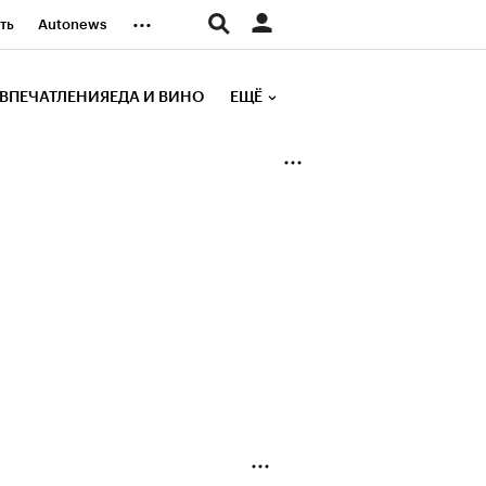
...
ть
Autonews
К Образование
ВПЕЧАТЛЕНИЯ
ЕДА И ВИНО
ЕЩЁ
д
Стиль
е рейтинги
иа
Финансы