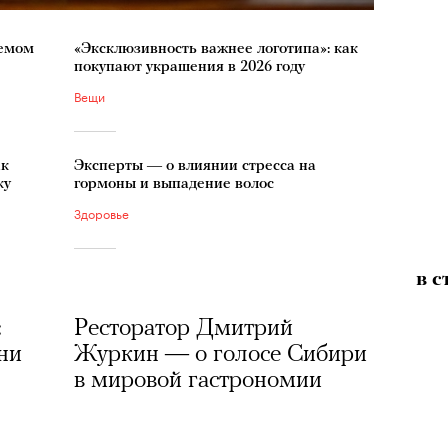
демом
«Эксклюзивность важнее логотипа»: как
покупают украшения в 2026 году
Вещи
ак
Эксперты — о влиянии стресса на
ку
гормоны и выпадение волос
Здоровье
в с
:
Ресторатор Дмитрий
ни
Журкин — о голосе Сибири
в мировой гастрономии